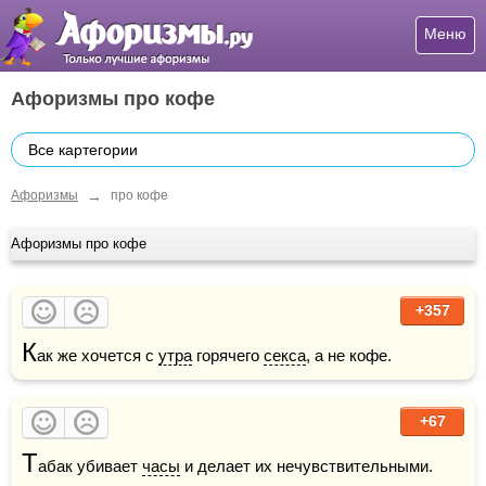
Меню
Афоризмы про кофе
Все картегории
→
Афоризмы
про кофе
Афоризмы про кофе
+357
К
ак же хочется с 
утра
 горячего 
секса
, а не кофе.
+67
Т
абак убивает 
часы
 и делает их нечувствительными. 