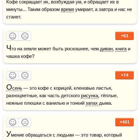
Кофе сокращает их, возбуждая ум, и обращает их в 
минуты... Таким образом 
время
 умирает, а завтра и нас не 
станет. 
+61
Ч
то на земле может быть роскошнее, чем 
диван
, 
книга
 и 
чашка кофе?
+74
О
сень
 — это кофе с корицей, кленовые листья, 
разноцветные, как часть детского 
рисунка
, тёплые, 
нежные плюшки с ванилью и тонкий 
запах
 дыма.   
+401
У
мение обращаться с людьми — это товар, который 