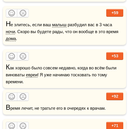
+59
Н
е злитесь, если ваш 
малыш
 разбудил вас в 3 часа 
ночи
. Скоро вы будете рады, что он вообще в это время 
дома
.
+53
К
ак хорошо было совсем недавно, когда во всём были 
виноваты 
евреи
! Я уже начинаю тосковать по тому 
времени.
+92
В
ремя лечит, не тратьте его в очередях к врачам. 
+71