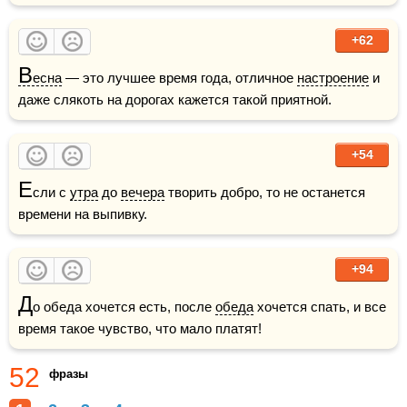
+62
В
есна
 — это лучшее время года, отличное 
настроение
 и 
даже слякоть на дорогах кажется такой приятной.
+54
Е
сли с 
утра
 до 
вечера
 творить добро, то не останется 
времени на выпивку.
+94
Д
о обеда хочется есть, после 
обеда
 хочется спать, и все 
время такое чувство, что мало платят!
52
фразы