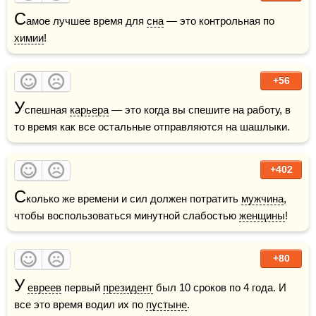
С
амое лучшее время для 
сна
 — это контрольная по 
химии
!
+56
У
спешная 
карьера
 — это когда вы спешите на работу, в 
то время как все остальные отправляются на шашлыки.
+402
С
колько же времени и сил должен потратить 
мужчина
, 
чтобы воспользоваться минутной слабостью 
женщины
!
+80
У
евреев
 первый 
президент
 был 10 сроков по 4 года. И 
все это время водил их по 
пустыне
. 