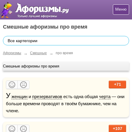
Меню
Смешные афоризмы про время
Все картегории
→
→
Афоризмы
Смешные
про время
Смешные афоризмы про время
+71
У
женщин
 и 
презервативов
 есть одна общая 
черта
 — они 
больше времени проводят в твоём бумажнике, чем на 
члене.
+107