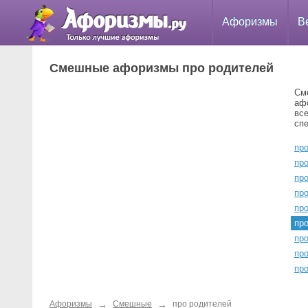
Афоризмы
В
Смешные афоризмы про родителей
См
аф
вс
сп
про
про
про
про
пр
пр
пр
пр
про
→
→
Афоризмы
Смешные
про родителей