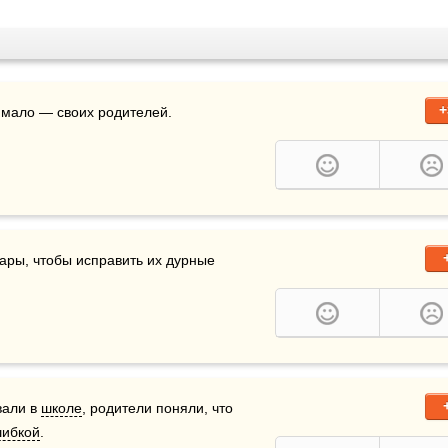
+
 мало — своих родителей.
одители достаются нам, когда они уже слишком стары, чтобы исправить их дурные 
али в 
школе
, родители поняли, что 
ибкой
.