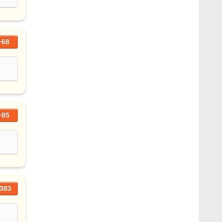
+68
+85
383