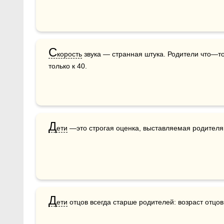
С
корость
 звука — странная штука. Родители что—то 
только к 40.
Д
ети
 —это строгая оценка, выставляемая родителя
Д
ети
 отцов всегда старше родителей: возраст отцов