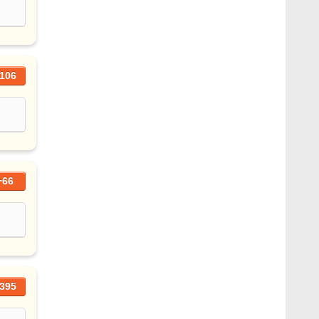
106
+66
395