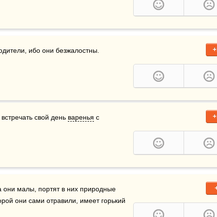
+
одители, ибо они безжалостны.
+
 встречать свой день 
варенья
 с 
да они малы, портят в них природные 
торой они сами отравили, имеет горький 