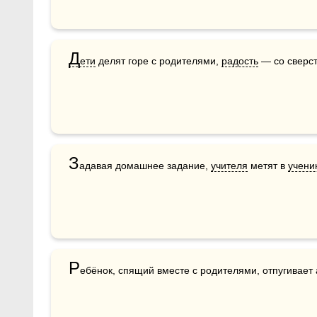
Д
ети
 делят горе с родителями, 
радость
 — со сверс
З
адавая домашнее задание, 
учителя
 метят в 
учени
Р
ебёнок, спящий вместе с родителями, отпугивает 