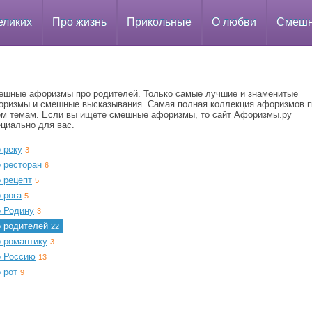
еликих
Про жизнь
Прикольные
О любви
Смеш
ешные афоризмы про родителей. Только самые лучшие и знаменитые
оризмы и смешные высказывания. Самая полная коллекция афоризмов 
ем темам. Если вы ищете смешные афоризмы, то сайт Афоризмы.ру
ециально для вас.
 реку
3
 ресторан
6
 рецепт
5
 рога
5
о Родину
3
о родителей
22
о романтику
3
о Россию
13
 рот
9