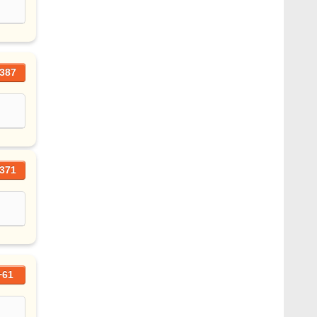
387
371
+61