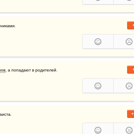
тниками.
ков
, а попадают в родителей.
+
аиста.