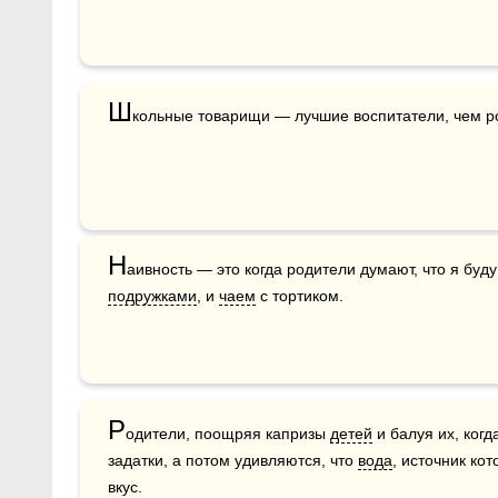
Ш
кольные товарищи — лучшие воспитатели, чем р
Н
аивность — это когда родители думают, что я буду
подружками
, и 
чаем
 с тортиком.
Р
одители, поощряя капризы 
детей
 и балуя их, ког
задатки, а потом удивляются, что 
вода
, источник ко
вкус.