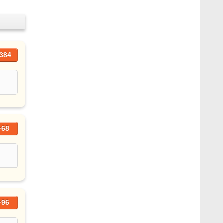
384
+68
+96