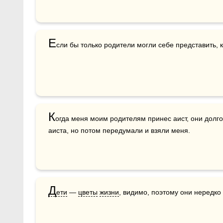
Е
сли бы только родители могли себе представить, 
К
огда меня моим родителям принес аист, они долго 
аиста, но потом передумали и взяли меня.
Д
ети
 — 
цветы
жизни
, видимо, поэтому они нередко 