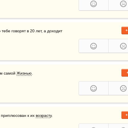
+
тебе говорят в 20 лет, а доходит 
м самой 
Жизнью
.
+
 приплюсован к их 
возраст
у.