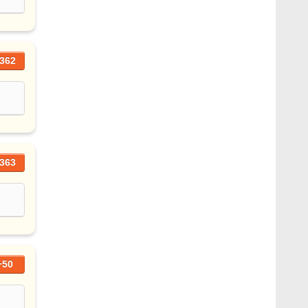
362
363
+50