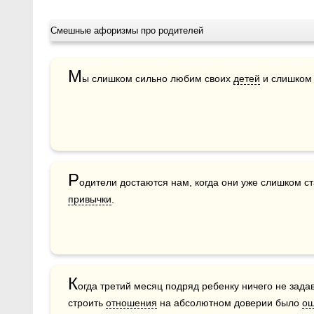
Смешные афоризмы про родителей
М
ы слишком сильно любим своих 
детей
 и слишком
Р
привычки
.
К
огда третий месяц подряд ребенку ничего не задав
строить 
отношения
 на абсолютном доверии было 
ош