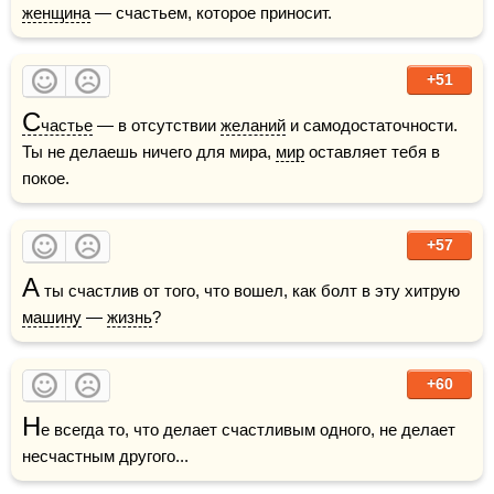
женщина
 — счастьем, которое приносит.
+51
С
частье
 — в отсутствии 
желаний
 и самодостаточности. 
Ты не делаешь ничего для мира, 
мир
 оставляет тебя в 
покое.
+57
А
 ты счастлив от того, что вошел, как болт в эту хитрую 
машину
 — 
жизнь
?
+60
Н
е всегда то, что делает счастливым одного, не делает 
несчастным другого...