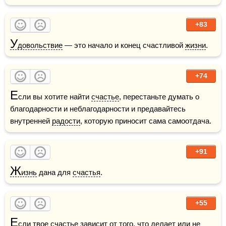
+83
У
довольствие
 — это начало и конец счастливой 
жизни
.
+74
Е
сли вы хотите найти 
счастье
, перестаньте думать о 
благодарности и неблагодарности и предавайтесь 
внутренней 
радости
, которую приносит сама самоотдача.
+91
Ж
изнь
 дана для 
счастья
.
+55
Е
сли твое 
счастье
 зависит от того, что делает или не 