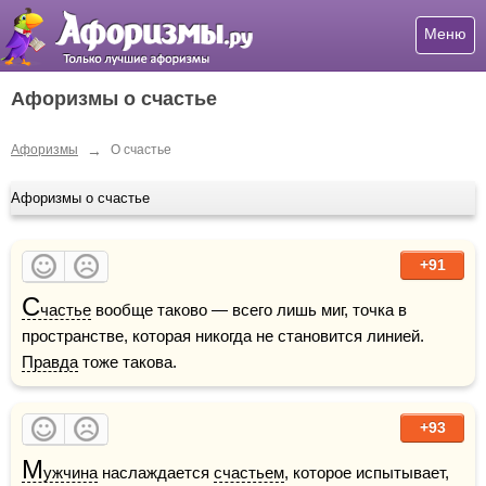
Меню
Афоризмы о счастье
→
Афоризмы
О счастье
Афоризмы о счастье
+91
С
частье
 вообще таково — всего лишь миг, точка в 
пространстве, которая никогда не становится линией. 
Правда
 тоже такова.
+93
М
ужчина
 наслаждается 
счастьем
, которое испытывает, 