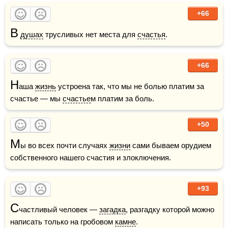
+66
В
душах
 трусливых нет места для 
счастья
.
+66
Н
аша 
жизнь
 устроена так, что мы не болью платим за 
счастье — мы 
счастье
м платим за боль.
+50
М
ы во всех почти случаях 
жизни
 сами бываем орудием 
собственного нашего счастия и злоключения.
+93
С
частливый человек — 
загадка
, разгадку которой можно 
написать только на гробовом 
камне
. 