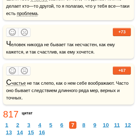
делает кто—то другой, то я полагаю, что у тебя все—таки 
есть 
проблема
.
+73
Ч
еловек никогда не бывает так несчастен, как ему 
кажется, и так счастлив, как ему хочется.
+67
С
частье
 не так слепо, как о нем себе воображают. Часто 
оно бывает следствием длинного ряда мер, верных и 
точных.
817
цитат
1
2
3
4
5
6
7
8
9
10
11
12
13
14
15
16