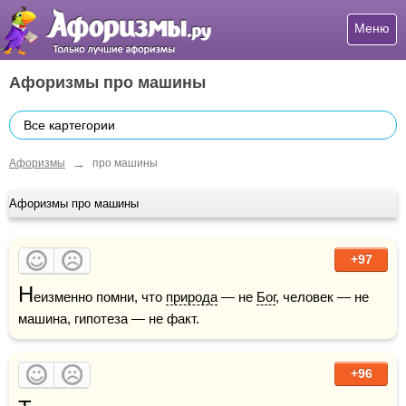
Меню
Афоризмы про машины
Все картегории
→
Афоризмы
про машины
Афоризмы про машины
+97
Н
еизменно помни, что 
природа
 — не 
Бог
, человек — не 
машина, гипотеза — не факт. 
+96