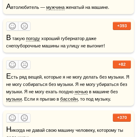
А
втолюбитель — 
мужчина
 женатый на машине. 
+393
В
 такую 
погоду
 хороший губернатор даже 
снегоуборочные машины на улицу не выгонит!
+82
Е
сть ряд вещей, которые я не могу делать без музыки. Я 
не могу собираться без музыки. Я не могу убираться без 
музыки. Я не могу ехать поздно 
ночью
 в машине без 
музыки
. Если я прыгаю в 
бассейн
, то под музыку.
+370
Н
икогда не давай свою машину человеку, которому ты 