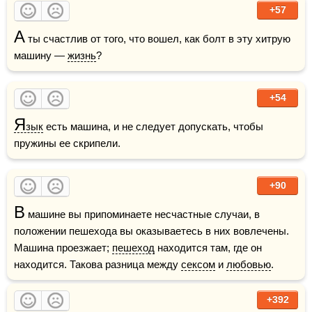
+57
А
 ты счастлив от того, что вошел, как болт в эту хитрую 
машину — 
жизнь
?
+54
Я
зык
 есть машина, и не следует допускать, чтобы 
пружины ее скрипели.
+90
В
 машине вы припоминаете несчастные случаи, в 
положении пешехода вы оказываетесь в них вовлечены. 
Машина проезжает; 
пешеход
 находится там, где он 
находится. Такова разница между 
сексом
 и 
любовью
.
+392