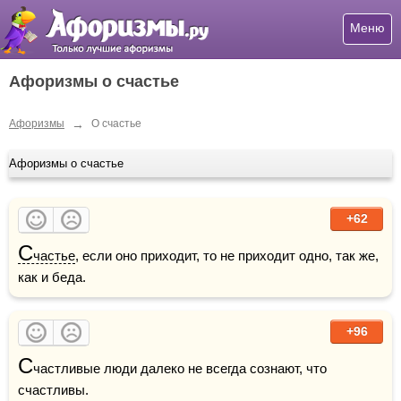
Меню
Афоризмы о счастье
→
Афоризмы
О счастье
Афоризмы о счастье
+62
С
частье
, если оно приходит, то не приходит одно, так же, 
как и беда.
+96
С
частливые люди далеко не всегда сознают, что 
счастливы.