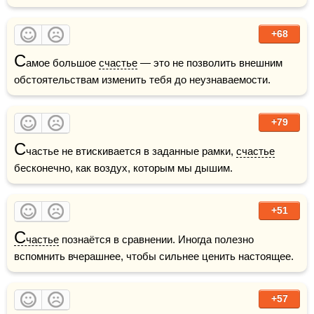
+68
С
амое большое 
счастье
 — это не позволить внешним 
обстоятельствам изменить тебя до неузнаваемости.
+79
С
частье не втискивается в заданные рамки, 
счастье
бесконечно, как воздух, которым мы дышим.
+51
С
частье
 познаётся в сравнении. Иногда полезно 
вспомнить вчерашнее, чтобы сильнее ценить настоящее.
+57