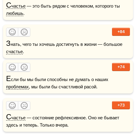
С
частье
 — это быть рядом с человеком, которого ты 
любишь
.    
+84
З
нать, чего ты хочешь достигнуть в жизни — большое 
счастье
.
+74
Е
сли бы мы были способны не думать о наших 
проблемах
, мы были бы счастливой расой.
+73
С
частье
 — состояние рефлексивное. Оно не бывает 
здесь и теперь. Только вчера.