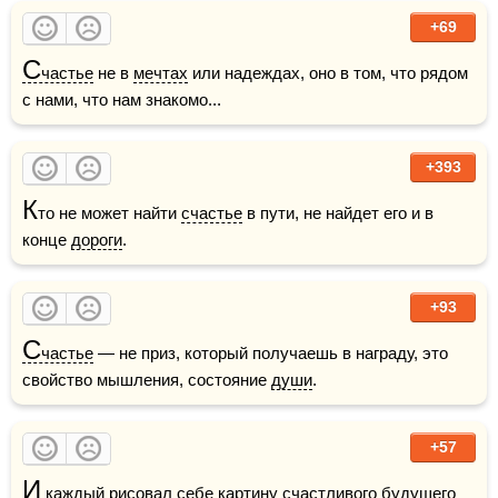
+69
С
частье
 не в 
мечтах
 или надеждах, оно в том, что рядом 
с нами, что нам знакомо...
+393
К
то не может найти 
счастье
 в пути, не найдет его и в 
конце 
дороги
.
+93
С
частье
 — не приз, который получаешь в награду, это 
свойство мышления, состояние 
души
.    
+57
И
 каждый рисовал себе картину счастливого 
будущего