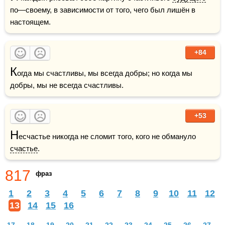
по—своему, в зависимости от того, чего был лишён в 
настоящем.
+84
К
огда мы счастливы, мы всегда добры; но когда мы 
добры, мы не всегда счастливы. 
+53
Н
есчастье никогда не сломит того, кого не обмануло 
счастье
.
817
фраз
1
2
3
4
5
6
7
8
9
10
11
12
13
14
15
16
17
18
19
20
21
22
23
24
25
26
27