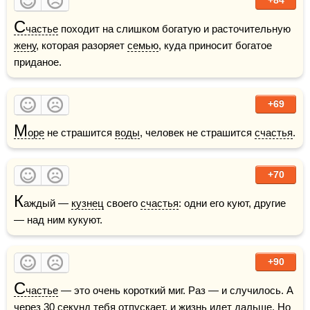
С
частье
 походит на слишком богатую и расточительную 
жену
, которая разоряет 
семью
, куда приносит богатое 
приданое.
+69
М
оре
 не страшится 
воды
, человек не страшится 
счастья
.
+70
К
аждый — 
кузнец
 своего 
счастья
: одни его куют, другие 
— над ним кукуют.
+90
С
частье
 — это очень короткий миг. Раз — и случилось. А 
через 30 секунд тебя отпускает, и 
жизнь
 идет дальше. Но 