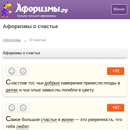
Меню
Афоризмы о счастье
→
Афоризмы
О счастье
Афоризмы о счастье
+72
С
частлив тот, чьи 
добрые
 намерения принесли плоды в 
делах
 и чьи злые замыслы погибли в цвету.
+67
С
амое большое 
счастье
 в 
жизни
 — это уверенность, что 
тебя 
любят
.