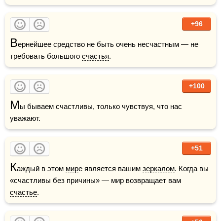
+96
В
ернейшее средство не быть очень несчастным — не 
требовать большого 
счастья
.
+100
М
ы бываем счастливы, только чувствуя, что нас 
уважают.
+51
К
аждый в этом 
мир
е является вашим 
зеркалом
. Когда вы 
«счастливы без причины» — мир возвращает вам 
счастье
.