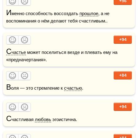
+56
И
менно способность воссоздать 
прошлое
, а не 
воспоминания о нём делают тебя счастливым..
+94
С
частье
 может поселиться везде и плевать ему на 
«предначертания».
+84
В
оля — это стремление к 
счастью
.
+94
С
частливая 
любовь
 эгоистична.
+84