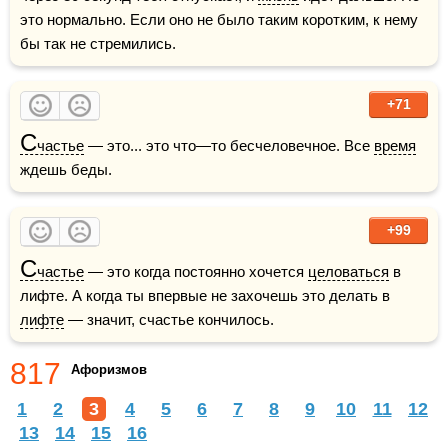
это нормально. Если оно не было таким коротким, к нему 
бы так не стремились.
+71
С
частье
 — это... это что—то бесчеловечное. Все 
время
ждешь беды.
+99
С
частье
 — это когда постоянно хочется 
целоваться
 в 
лифте. А когда ты впервые не захочешь это делать в 
лифте
 — значит, счастье кончилось.
817
Афоризмов
1
2
3
4
5
6
7
8
9
10
11
12
13
14
15
16