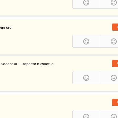
одя его.
у человека — горести и 
счастье
.