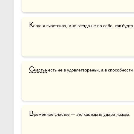
К
огда я счастлива, мне всегда не по себе, как будт
С
частье
 есть не в удовлетвореньи, а в способности
В
ременное 
счастье
 — это как ждать удара 
ножом
.