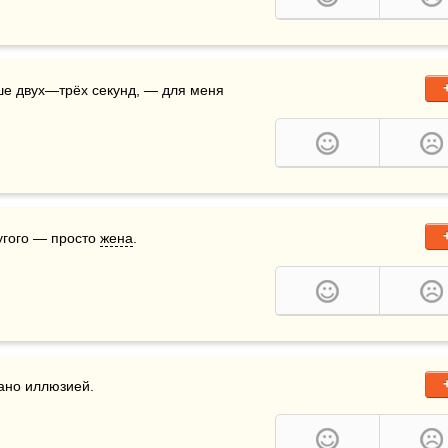
ше двух—трёх секунд, — для меня 
угого — просто 
жена
.
вано иллюзией.