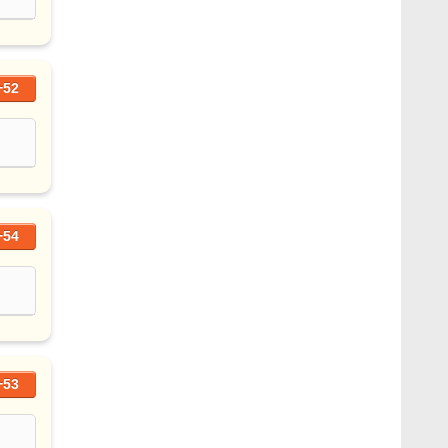
+52
+54
+53