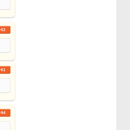
+62
+61
+94