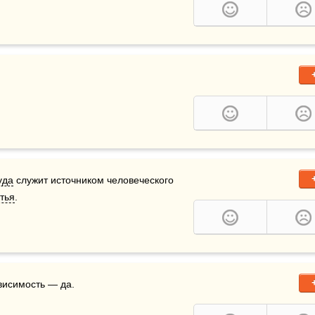
  
уда
 служит источником человеческого 
тья
.
ависимость — да.