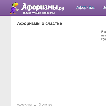
Афоризмы
В
Афоризмы о счастье
В 
вы
Бу
→
Афоризмы
О счастье