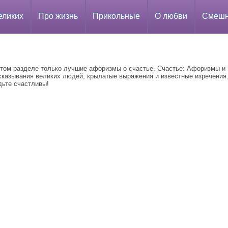
еликих
Про жизнь
Прикольные
О любви
Смеш
этом разделе только лучшие афоризмы о счастье. Счастье: Афоризмы и
сказывания великих людей, крылатые выражения и известные изречения
дьте счастливы!