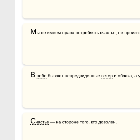
М
ы не имеем 
права
 потреблять 
счастье
, не произв
В
небе
 бывают непредвиденные 
ветер
 и облака, а 
С
частье
 — на стороне того, кто доволен.