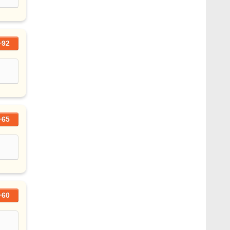
+92
+65
+60