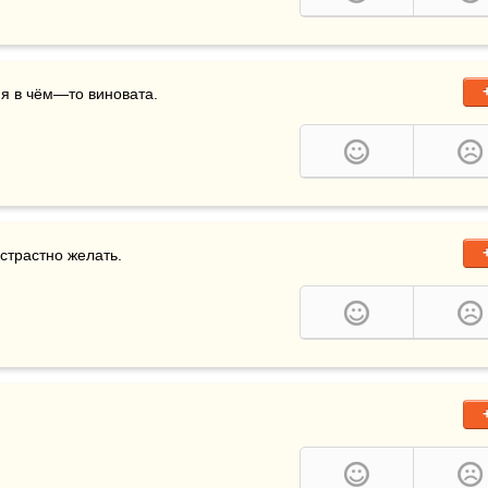
о я в чём—то виновата.
 страстно желать.