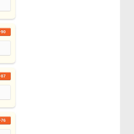
+90
+87
+76