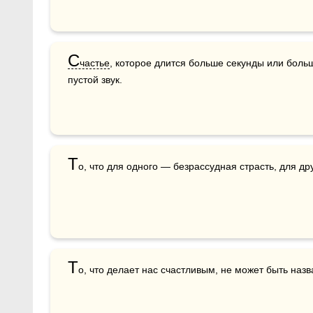
С
частье
, которое длится больше секунды или боль
пустой звук.
Т
о, что для одного — безрассудная страсть, для др
Т
о, что делает нас счастливым, не может быть наз