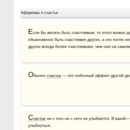
Афоризмы о счастье
Е
сли бы желать быть счастливым, то этого можно д
обыкновенно быть счастливее других, а это почти не
других всегда более счастливыми, чем они на самом
О
бычно 
счастье
 — это побочный эффект другой де
С
частье
 ни с того ни с сего не улыбается. В како
улыбнуться.    