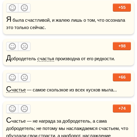
+55
Я
 была счастливой, и жалею лишь о том, что осознала 
это только сейчас.
+98
Д
обродетель 
счастья
 производна от его редкости.
+66
С
частье
 — самое скользкое из всех кусков мыла...
+74
С
частье — не награда за добродетель, а сама 
добродетель; не потому мы наслаждаемся счастьем, что 
обуздали свои страсти, а наоборот, наслаждение 