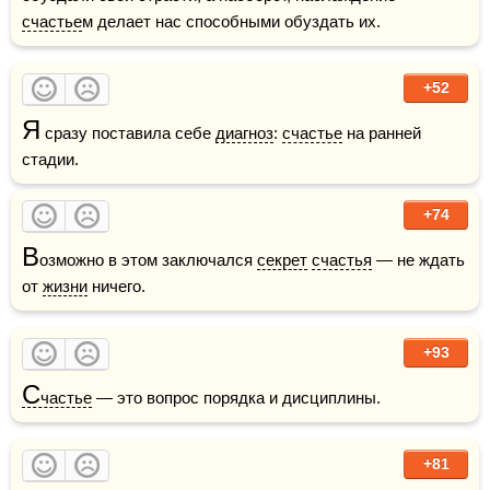
счастье
м делает нас способными обуздать их. 
+52
Я
 сразу поставила себе 
диагноз
: 
счастье
 на ранней 
стадии.
+74
В
озможно в этом заключался 
секрет
счастья
 — не ждать 
от 
жизни
 ничего.
+93
С
частье
 — это вопрос порядка и дисциплины.    
+81