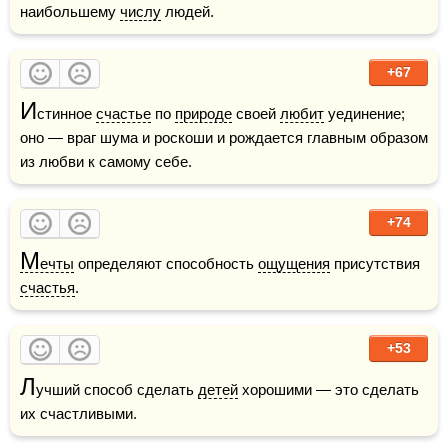
наибольшему 
числу
 людей.
+67
И
стинное 
счастье
 по 
природе
 своей 
любит
 уединение; 
оно — враг шума и роскоши и рождается главным образом 
из любви к самому себе.
+74
М
ечты
 определяют способность 
ощущения
 присутствия 
счастья
.
+53
Л
учший способ сделать 
детей
 хорошими — это сделать 
их счастливыми.