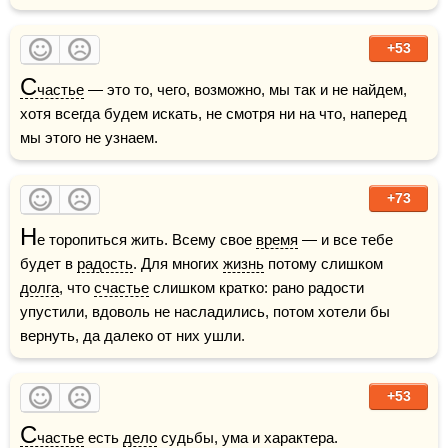
+53
С
частье
 — это то, чего, возможно, мы так и не найдем, 
хотя всегда будем искать, не смотря ни на что, наперед 
мы этого не узнаем.    
+73
Н
е торопиться жить. Всему свое 
время
 — и все тебе 
будет в 
радость
. Для многих 
жизнь
 потому слишком 
долга
, что 
счастье
 слишком кратко: рано радости 
упустили, вдоволь не насладились, потом хотели бы 
вернуть, да далеко от них ушли.
+53
С
частье
 есть 
дело
 судьбы, ума и характера.