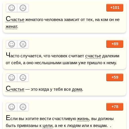
+101
С
частье
 женатого человека зависит от тех, на ком он не 
женат
. 
+89
Ч
асто случается, что человек считает 
счастье
 далеким 
от себя, а оно неслышными шагами уже пришло к нему. 
+59
С
частье
 — это когда у тебя все 
дома
.
+78
Е
сли вы хотите вести счастливую 
жизнь
, вы должны 
быть привязаны к 
цели
, а не к людям или к вещам.  .