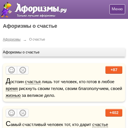
Меню
Афоризмы о счастье
→
Афоризмы
О счастье
Афоризмы о счастье
+87
Д
остоин 
счастья
 лишь тот человек, кто готов в любое 
время
 рискнуть своим телом, своим благополучием, своей 
жизнью
 за великое дело.
+402
С
амый счастливый человек тот, кто дарит 
счастье