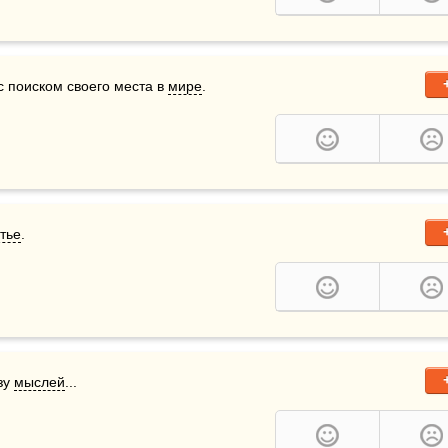
с поиском своего места в 
мире
.
тье
.
зу 
мыслей
...