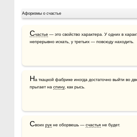
Афоризмы о счастье
С
частье
 — это свойство характера. У одних в харак
непрерывно искать, у третьих — повсюду находить.  
Н
а ткацкой фабрике иногда достаточно выйти во дв
прыгает на 
спину
, как рысь.
С
воих 
рук
 не оборвешь — 
счастья
 не будет.