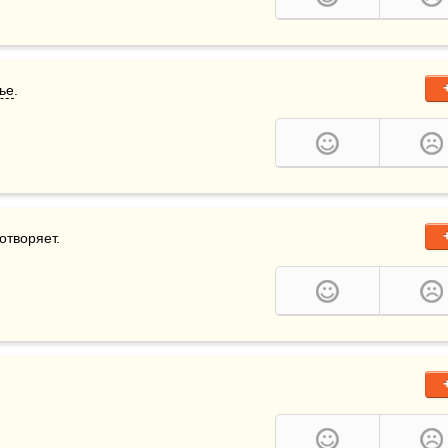
ье
.
сотворяет.