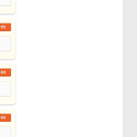
+95
+80
+66