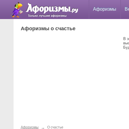
Афоризмы
В
Афоризмы о счастье
В 
вы
Бу
→
Афоризмы
О счастье