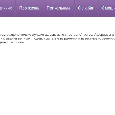
еликих
Про жизнь
Прикольные
О любви
Смеш
этом разделе только лучшие афоризмы о счастье. Счастье: Афоризмы и
сказывания великих людей, крылатые выражения и известные изречения
дьте счастливы!