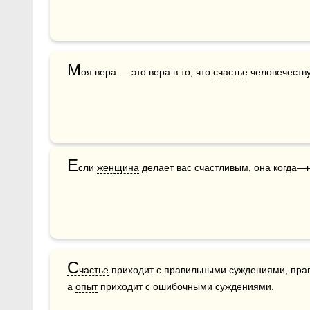
М
оя вера — это вера в то, что 
счастье
 человечеству
Е
сли 
женщина
 делает вас счастливым, она когда—
С
частье
 приходит с правильными суждениями, прав
а 
опыт
 приходит с ошибочными суждениями.