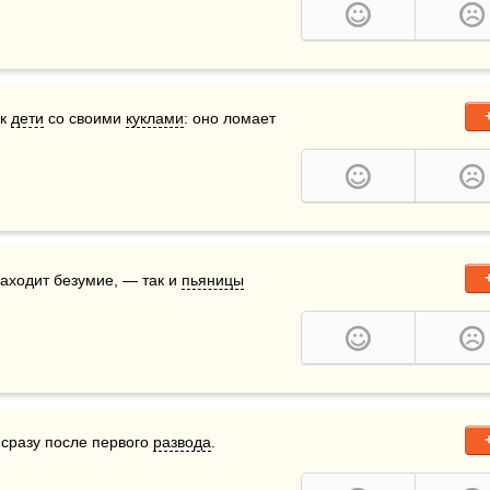
к 
дети
 со своими 
куклами
: оно ломает 
находит безумие, — так и 
пьяницы
сразу после первого 
развода
.