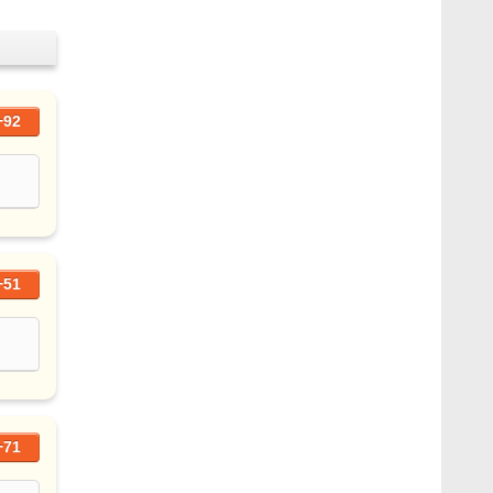
+92
+51
+71