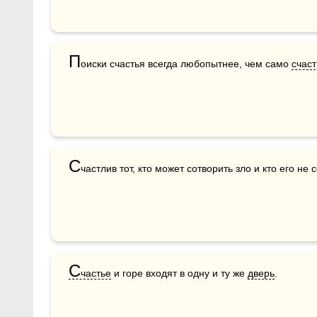
П
оиски счастья всегда любопытнее, чем само 
счаст
С
частлив тот, кто может сотворить зло и кто его не 
С
частье
 и горе входят в одну и ту же 
дверь
.