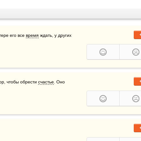
тере его все 
время
 ждать, у других 
  
ор, чтобы обрести 
счастье
. Оно 