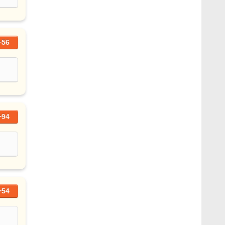
+56
+94
+54