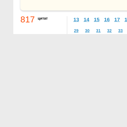
817
цитат
13
14
15
16
17
29
30
31
32
33