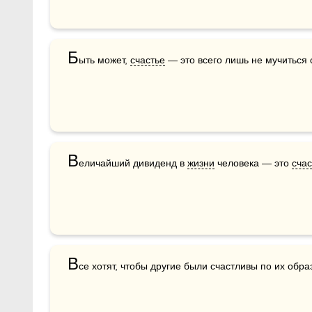
Б
ыть может, 
счастье
 — это всего лишь не мучиться 
В
еличайший дивиденд в 
жизни
 человека — это 
счас
В
се хотят, чтобы другие были счастливы по их обра