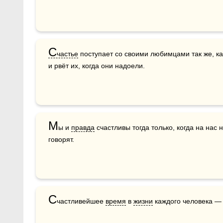
С
частье
 поступает со своими любимцами так же, ка
и рвёт их, когда они надоели. 
М
ы и 
правда
 счастливы тогда только, когда на нас 
говорят.
С
частливейшее 
время
 в 
жизни
 каждого человека — 