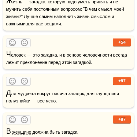
Ж
изнь — загадка, которую надо уметь принять и не 
мучить себя постоянным вопросом: "В чем смысл моей 
жизни
?" Лучше самим наполнить жизнь смыслом и 
важными для вас вещами. 
+54
Ч
еловек — это загадка, и в основе человечности всегда 
лежит преклонение перед этой загадкой.
+97
Д
ля 
мудреца
 вокруг тысяча загадок, для глупца или 
полузнайки — все ясно.
+87
В
женщине
 должна быть загадка. 