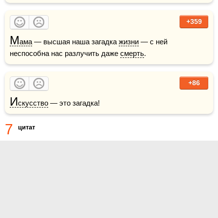
+359
М
ама
 — высшая наша загадка 
жизни
 — с ней 
неспособна нас разлучить даже 
смерть
.
+86
И
скусство
 — это загадка!
7
цитат