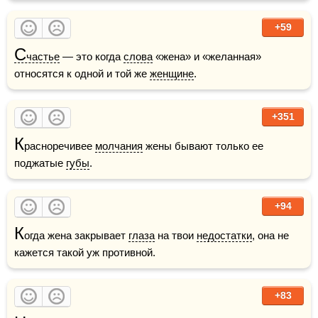
+59
С
частье
 — это когда 
слова
 «жена» и «желанная» 
относятся к одной и той же 
женщине
.
+351
К
расноречивее 
молчания
 жены бывают только ее 
поджатые 
губы
.
+94
К
огда жена закрывает 
глаза
 на твои 
недостатки
, она не 
кажется такой уж противной.
+83