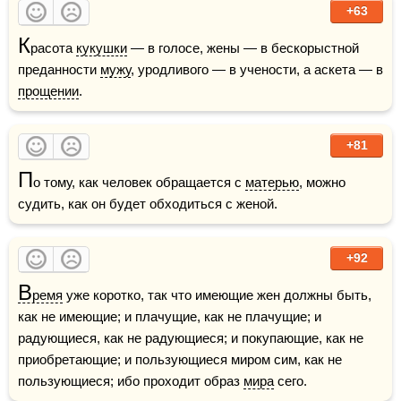
+63
К
расота 
кукушки
 — в голосе, жены — в бескорыстной 
преданности 
мужу
, уродливого — в учености, а аскета — в 
прощении
. 
+81
П
о тому, как человек обращается с 
матерью
, можно 
судить, как он будет обходиться с женой.
+92
В
ремя
 уже коротко, так что имеющие жен должны быть, 
как не имеющие; и плачущие, как не плачущие; и 
радующиеся, как не радующиеся; и покупающие, как не 
приобретающие; и пользующиеся миром сим, как не 
пользующиеся; ибо проходит образ 
мира
 сего.