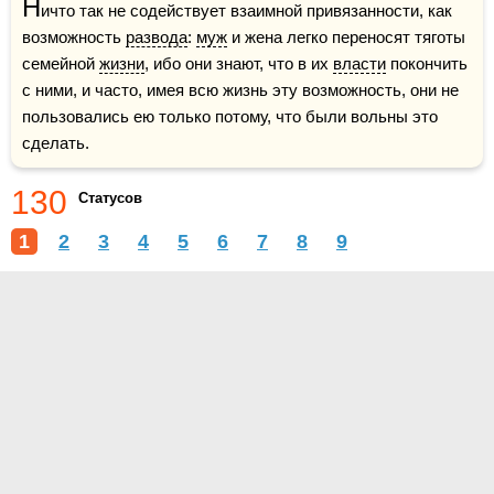
Н
ичто так не содействует взаимной привязанности, как 
возможность 
развода
: 
муж
 и жена легко переносят тяготы 
семейной 
жизни
, ибо они знают, что в их 
власти
 покончить 
с ними, и часто, имея всю жизнь эту возможность, они не 
пользовались ею только потому, что были вольны это 
сделать.
130
Статусов
1
2
3
4
5
6
7
8
9