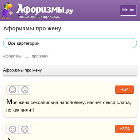
Меню
Афоризмы про жену
Все картегории
→
Афоризмы
про жену
Афоризмы про жену
+57
М
оя жена сексапильна наполовину: насчет 
секса
 слаба, 
но как пилит!
+374