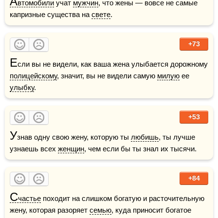
А
втомобили
 учат 
мужчин
, что жены — вовсе не самые 
капризные существа на 
свете
.
+73
Е
сли вы не видели, как ваша жена улыбается дорожному 
полицейскому
, значит, вы не видели самую 
милую
 ее 
улыбку
.
+53
У
знав одну свою жену, которую ты 
любишь
, ты лучше 
узнаешь всех 
женщин
, чем если бы ты знал их тысячи. 
+84
С
частье
 походит на слишком богатую и расточительную 
жену, которая разоряет 
семью
, куда приносит богатое 