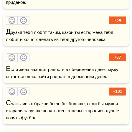
приданое.
+54
Д
рузья
 тебя любят таким, какой ты есть; жена тебя 
любит
 и хочет сделать из тебя другого человека.
+87
Е
сли жена находит 
радость
 в сбережении 
денег
, 
мужу
остается одно: найти радость в добывании денег.
+101
С
частливых 
браков
 было бы больше, если бы мужья 
старались лучше понять жен, а жены старались лучше 
понять футбол.    