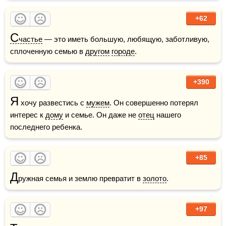
+62
С
частье
 — это иметь большую, любящую, заботливую, 
сплоченную семью в 
другом
городе
.
+390
Я
 хочу развестись с 
мужем
. Он совершенно потерял 
интерес к 
дому
 и семье. Он даже не 
отец
 нашего 
последнего ребенка.
+85
Д
ружная семья и землю превратит в 
золото
.
+97