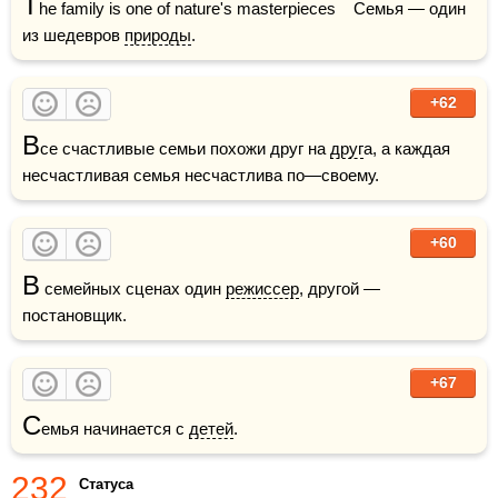
T
he family is one of nature's masterpieces    Семья — один 
из шедевров 
природы
.
+62
В
се счастливые семьи похожи друг на 
друг
а, а каждая 
несчастливая семья несчастлива по—своему. 
+60
В
 семейных сценах один 
режиссер
, другой — 
постановщик. 
+67
С
емья начинается с 
детей
.
232
Статуса