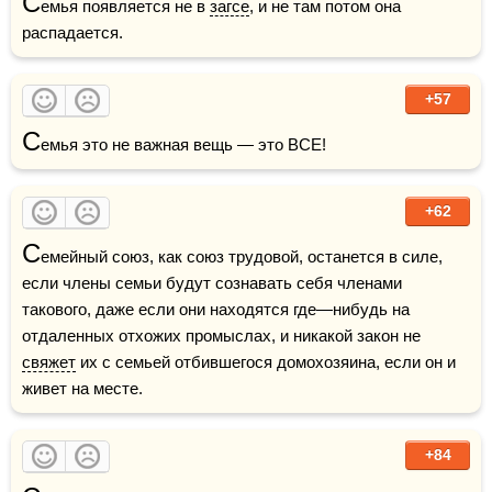
С
емья появляется не в 
загсе
, и не там потом она 
распадается.
+57
С
емья это не важная вещь — это ВСЕ!
+62
С
емейный союз, как союз трудовой, останется в силе, 
если члены семьи будут сознавать себя членами 
такового, даже если они находятся где—нибудь на 
отдаленных отхожих промыслах, и никакой закон не 
свяжет
 их с семьей отбившегося домохозяина, если он и 
живет на месте. 
+84