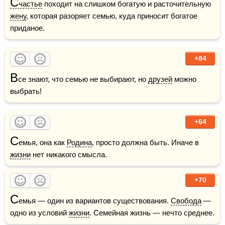
С
частье
 походит на слишком богатую и расточительную 
жену
, которая разоряет семью, куда приносит богатое 
приданое.
+84
В
се знают, что семью не выбирают, но 
друзей
 можно 
выбрать!
+64
С
емья, она как 
Родина
, просто должна быть. Иначе в 
жизни
 нет никакого смысла.
+70
С
емья — один из вариантов существования. 
Свобода
 — 
одно из условий 
жизни
. Семейная жизнь — нечто среднее. 