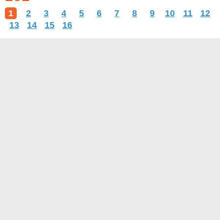
1
2
3
4
5
6
7
8
9
10
11
12
13
14
15
16
О проекте
Контакты
Условия использования
Политика конфиденциальности
© 2014- Афоризмы.ру