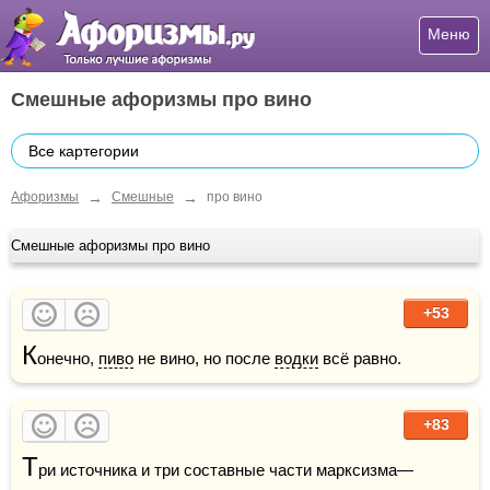
Меню
Смешные афоризмы про вино
Все картегории
→
→
Афоризмы
Смешные
про вино
Смешные афоризмы про вино
+53
К
онечно, 
пиво
 не вино, но после 
водки
 всё равно.
+83
Т
ри источника и три составные части марксизма—