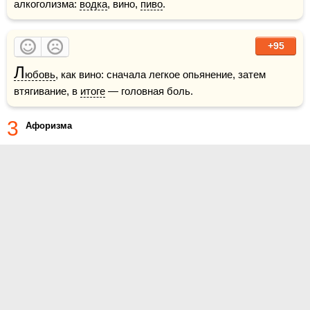
алкоголизма: 
водка
, вино, 
пиво
.
+95
Л
юбовь
, как вино: сначала легкое опьянение, затем 
втягивание, в 
итоге
 — головная боль.
3
Афоризма