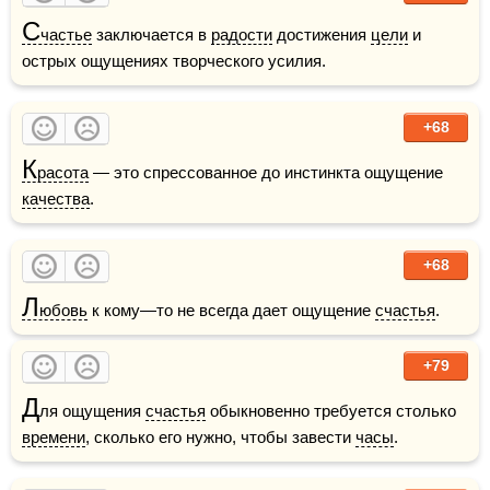
С
частье
 заключается в 
радости
 достижения 
цели
 и 
острых ощущениях творческого усилия.
+68
К
расота
 — это спрессованное до инстинкта ощущение 
качества
. 
+68
Л
юбовь
 к кому—то не всегда дает ощущение 
счастья
.
+79
Д
ля ощущения 
счастья
 обыкновенно требуется столько 
времени
, сколько его нужно, чтобы завести 
часы
.