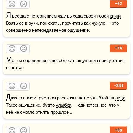
+62
Я
 всегда с нетерпением жду выхода своей новой 
книги
. 
Взять ее в 
руки
, понюхать, прочитать как чужую — это 
совершенно непередаваемое ощущение.
+74
М
ечты
 определяют способность ощущения присутствия 
счастья
.
+384
Д
аже о самом грустном рассказывает с улыбкой на 
лице
. 
Такое ощущение, будто 
улыбка
 — единственное, что у 
неё не смогло отнять 
прошлое
...
+88