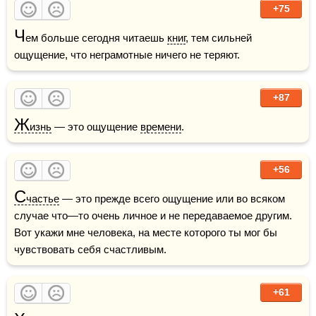
+75
Ч
ем больше сегодня читаешь 
книг
, тем сильней 
ощущение, что неграмотные ничего не теряют. 
+87
Ж
изнь
 — это ощущение 
времени
.
+56
С
частье
 — это прежде всего ощущение или во всяком 
случае что—то очень личное и не передаваемое другим. 
Вот укажи мне человека, на месте которого ты мог бы 
чувствовать себя счастливым.
+61