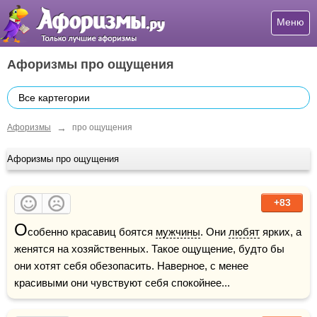
Меню
Афоризмы про ощущения
Все картегории
→
Афоризмы
про ощущения
Афоризмы про ощущения
+83
О
собенно красавиц боятся 
мужчины
. Они 
любят
 ярких, а 
женятся на хозяйственных. Такое ощущение, будто бы 
они хотят себя обезопасить. Наверное, с менее 
красивыми они чувствуют себя спокойнее...