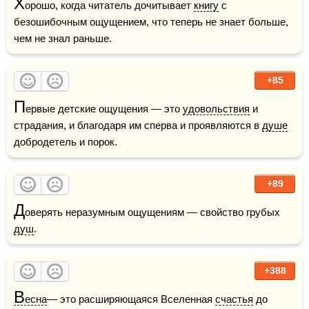
Х
орошо, когда читатель дочитывает 
книгу
 с 
безошибочным ощущением, что теперь не знает больше, 
чем не знал раньше.
+85
П
ервые детские ощущения — это 
удовольствия
 и 
страдания, и благодаря им сперва и проявляются в 
душе
добродетель и порок.
+89
Д
оверять неразумным ощущениям — свойство грубых 
душ
.
+388
В
есна
— это расширяющаяся Вселенная 
счастья
 до 