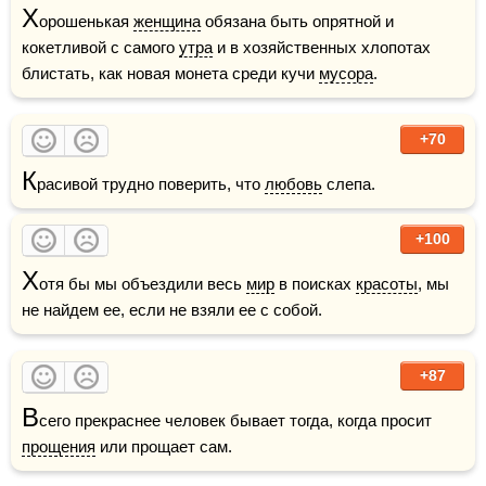
Х
орошенькая 
женщина
 обязана быть опрятной и 
кокетливой с самого 
утра
 и в хозяйственных хлопотах 
блистать, как новая монета среди кучи 
мусора
.
+70
К
расивой трудно поверить, что 
любовь
 слепа.
+100
Х
отя бы мы объездили весь 
мир
 в поисках 
красоты
, мы 
не найдем ее, если не взяли ее с собой.
+87
В
сего прекраснее человек бывает тогда, когда просит 
прощения
 или прощает сам.