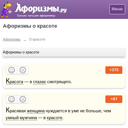
Меню
Афоризмы о красоте
→
Афоризмы
О красоте
Афоризмы о красоте
+375
К
расота
 — в 
глазах
 смотрящего.
+87
К
расивая 
женщина
 нуждается в уме не больше, чем 
умный
мужчина
 — в 
красоте
.