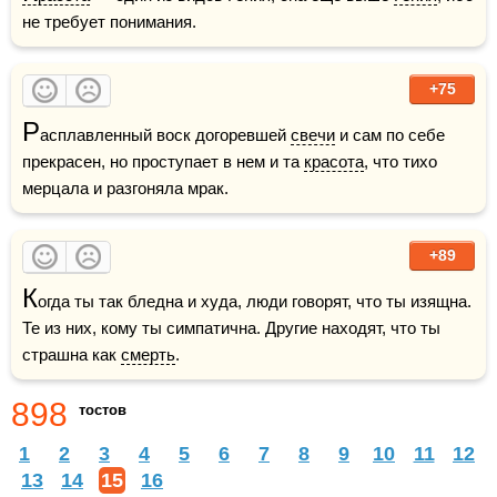
не требует понимания.
+75
Р
асплавленный воск догоревшей 
свечи
 и сам по себе 
прекрасен, но проступает в нем и та 
красота
, что тихо 
мерцала и разгоняла мрак.
+89
К
огда ты так бледна и худа, люди говорят, что ты изящна. 
Те из них, кому ты симпатична. Другие находят, что ты 
страшна как 
смерть
.
898
тостов
1
2
3
4
5
6
7
8
9
10
11
12
13
14
15
16