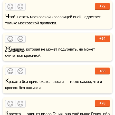
+72
Ч
тобы стать московской красавицей иной недостает 
только московской прописки. 
+94
Ж
енщина
, которая не может подурнеть, не может 
считаться красивой.
+83
К
расота
 без привлекательности — то же самое, что и 
крючок без наживки. 
+78
К
расота
 — один из видов Гения, она ещё выше 
Гения
, ибо 