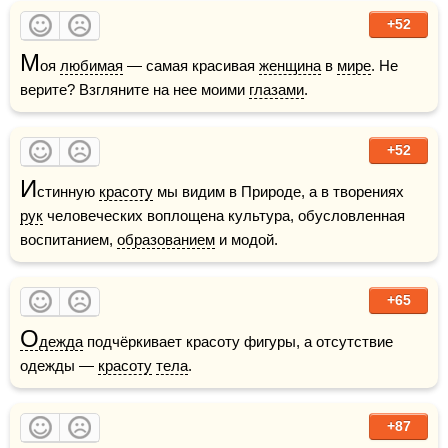
+52
М
оя 
любимая
 — самая красивая 
женщина
 в 
мире
. Не 
верите? Взгляните на нее моими 
глазами
. 
+52
И
стинную 
красоту
 мы видим в Природе, а в творениях 
рук
 человеческих воплощена культура, обусловленная 
воспитанием, 
образованием
 и модой.
+65
О
дежда
 подчёркивает красоту фигуры, а отсутствие 
одежды — 
красоту
тела
. 
+87