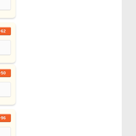
+62
+50
+96