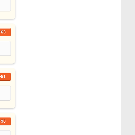
+63
+51
+90