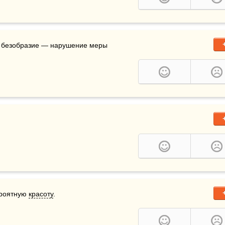
а безобразие — нарушение меры 
ероятную 
красоту
.