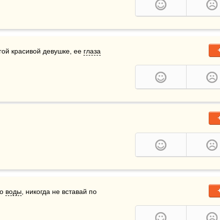
гой красивой девушке, ее 
глаза
о 
воды
, никогда не вставай по 