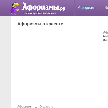
Афоризмы
В
Афоризмы о красоте
Аф
мы
аф
→
Афоризмы
О красоте