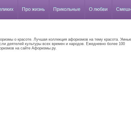
еликих
Про жизнь
Прикольные
О любви
Смеш
оризмы о красоте. Лучшая коллекция афоризмов на тему красота. Умны
сли деятелей культуры всех времен и народов. Ежедневно более 100
оризмов на сайте Афоризмы.ру.