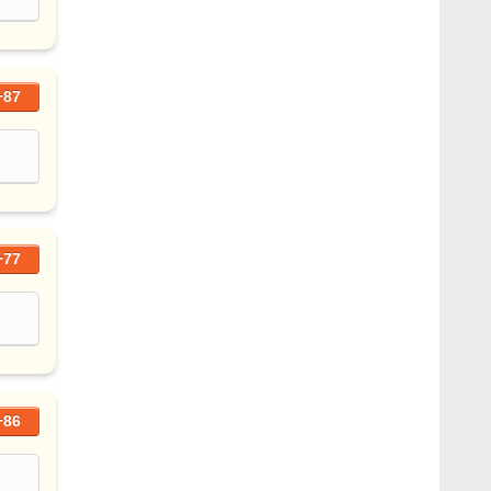
+87
+77
+86