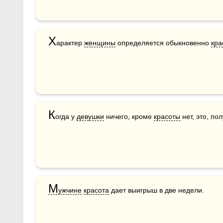
Х
арактер 
женщины
 определяется обыкновенно 
кра
К
огда у 
девушки
 ничего, кроме 
красоты
 нет, это, по
М
ужчине
красота
 дает выигрыш в две недели.