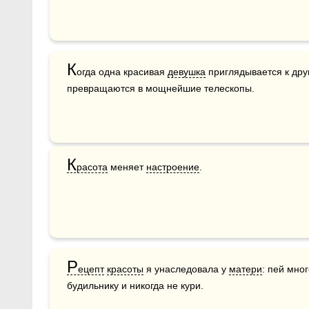
К
огда одна красивая 
девушка
 приглядывается к дру
превращаются в мощнейшие телескопы.
К
расота
 меняет 
настроение
. 
Р
ецепт
красоты
 я унаследовала у 
матери
: пей мног
будильнику и никогда не кури.