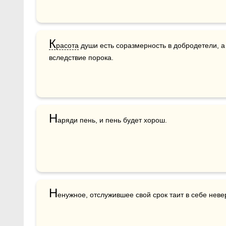
К
расота
 души есть соразмерность в добродетели, 
вследствие порока.
Н
аряди пень, и пень будет хорош. 
Н
енужное, отслужившее свой срок таит в себе нев