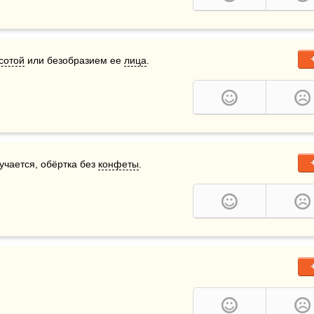
сотой
 или безобразием ее 
лица
.
лучается, обёртка без 
конфеты
.