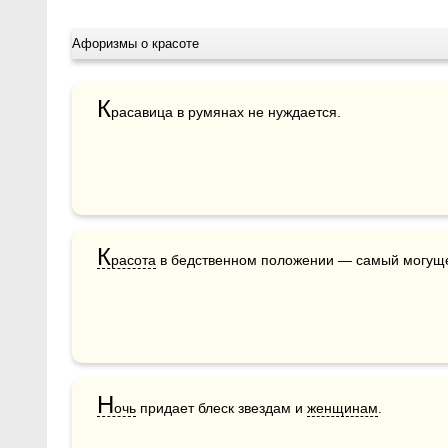
Афоризмы о красоте
К
расавица в румянах не нуждается.
К
расота
 в бедственном положении — самый могуще
Н
очь
 придает блеск звездам и 
женщинам
. 