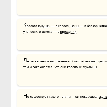
К
расота 
кукушки
 — в голосе, 
жены
 — в бескорыстно
учености, а аскета — в 
прощении
. 
Л
есть является настоятельной потребностью красив
том и заключается, что они красивые 
мужчины
.
Н
е существует такого понятия, как некрасивая 
жен