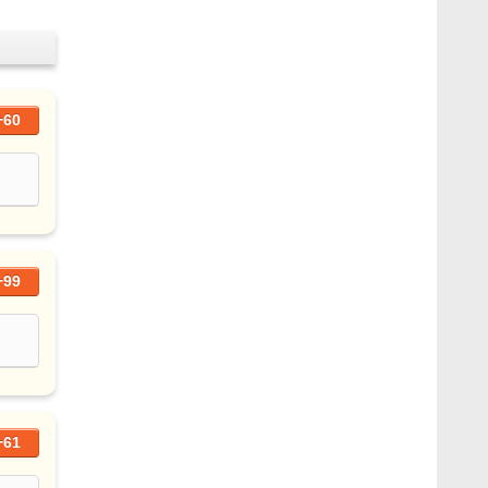
+60
+99
+61