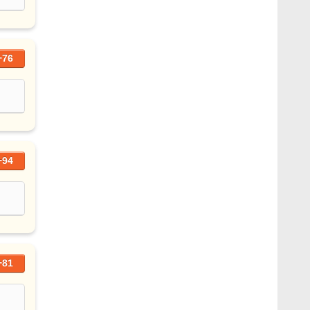
+76
+94
+81