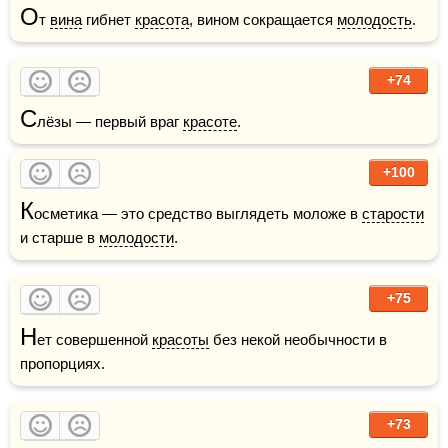
О
т 
вина
 гибнет 
красота
, вином сокращается 
молодость
. 
+74
С
лёзы — первый враг 
красоте
.
+100
К
осметика — это средство выглядеть моложе в 
старости
и старше в 
молодости
.
+75
Н
ет совершенной 
красоты
 без некой необычности в 
пропорциях.
+73