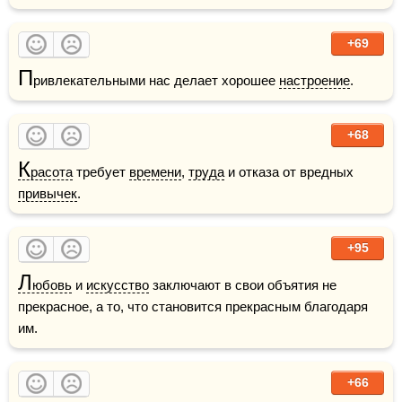
+69
П
ривлекательными нас делает хорошее 
настроение
. 
+68
К
расота
 требует 
времени
, 
труда
 и отказа от вредных 
привычек
.
+95
Л
юбовь
 и 
искусство
 заключают в свои объятия не 
прекрасное, а то, что становится прекрасным благодаря 
им.
+66