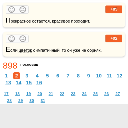
+85
П
рекрасное остается, красивое проходит.
+92
Е
сли 
цветок
 симпатичный, то он уже не сорняк.
898
пословиц
1
2
3
4
5
6
7
8
9
10
11
12
13
14
15
16
17
18
19
20
21
22
23
24
25
26
27
28
29
30
31