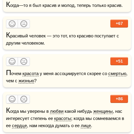
К
огда—то я был красив и молод, теперь только красив. 
+67
К
расивый человек — это тот, кто красиво поступает с 
другим человеком.
+51
П
очем 
красота
 у меня ассоциируется скорее со 
смертью
, 
чем с 
жизнью
?
+86
К
огда мы уверены в 
любви
 какой нибудь 
женщины
, нас 
интересует степень ее 
красоты
; когда мы сомневаемся в 
ее 
сердце
, нам некогда думать о ее 
лице
.