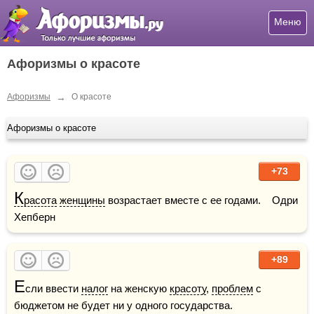
Меню
Афоризмы о красоте
→
Афоризмы
О красоте
Афоризмы о красоте
+73
К
расота
женщины
 возрастает вместе с ее годами.    Одри 
Хепберн
+89
Е
сли ввести 
налог
 на женскую 
красоту
, 
проблем
 с 
бюджетом не будет ни у одного государства.