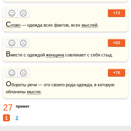
+73
С
лово
 — одежда всех фактов, всех 
мыслей
.
+93
В
месте с одеждой 
женщина
 совлекает с себя стыд. 
+76
О
бороты речи — это своего рода одежда, в которую 
облачены 
мысли
.
27
примет
1
2