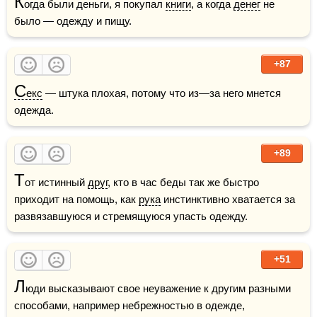
К
огда были деньги, я покупал 
книги
, а когда 
денег
 не 
было — одежду и пищу.
+87
С
екс
 — штука плохая, потому что из—за него мнется 
одежда.
+89
Т
от истинный 
друг
, кто в час беды так же быстро 
приходит на помощь, как 
рука
 инстинктивно хватается за 
развязавшуюся и стремящуюся упасть одежду. 
+51
Л
юди высказывают свое неуважение к другим разными 
способами, например небрежностью в одежде, 