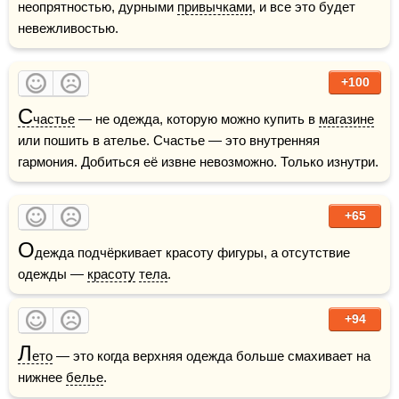
неопрятностью, дурными 
привычками
, и все это будет 
невежливостью.
+100
С
частье
 — не одежда, которую можно купить в 
магазине
или пошить в ателье. Счастье — это внутренняя 
гармония. Добиться её извне невозможно. Только изнутри.
+65
О
дежда подчёркивает красоту фигуры, а отсутствие 
одежды — 
красоту
тела
. 
+94
Л
ето
 — это когда верхняя одежда больше смахивает на 
нижнее 
белье
.