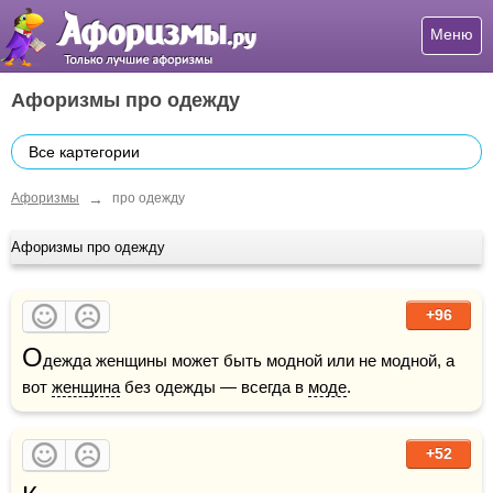
Меню
Афоризмы про одежду
Все картегории
→
Афоризмы
про одежду
Афоризмы про одежду
+96
О
дежда женщины может быть модной или не модной, а 
вот 
женщина
 без одежды — всегда в 
моде
.
+52