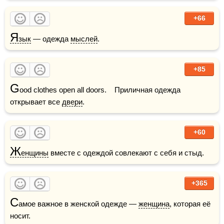
+66
Я
зык
 — одежда 
мыслей
. 
+85
G
ood clothes open all doors.    Приличная одежда 
открывает все 
двери
.
+60
Ж
енщины
 вместе с одеждой совлекают с себя и стыд. 
+365
С
амое важное в женской одежде — 
женщина
, которая её 
носит.