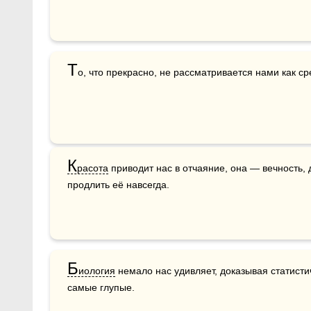
Т
о, что прекрасно, не рассматривается нами как ср
К
расота
 приводит нас в отчаяние, она — вечность,
продлить её навсегда.
Б
иология
 немало нас удивляет, доказывая статисти
самые глупые.