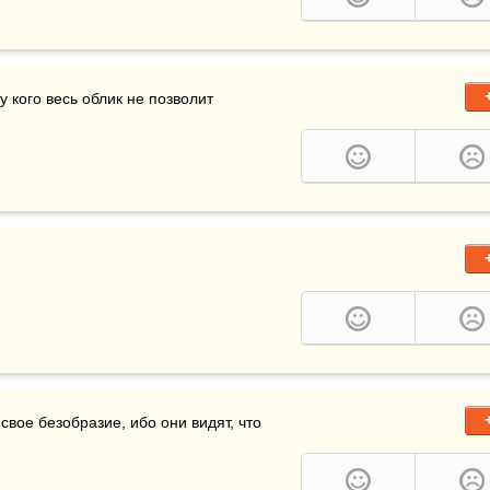
, у кого весь облик не позволит 
еглупые дурнушки часто злы: их гложет досада на свое безобразие, ибо они видят, что 