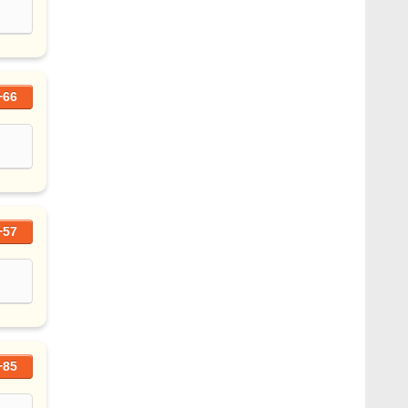
+66
+57
+85