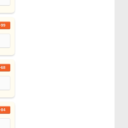
+99
+68
+84