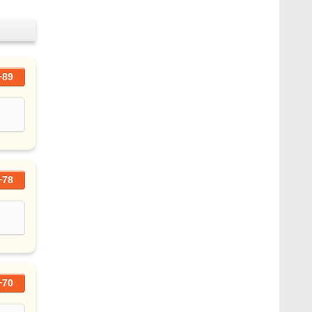
+89
+78
+70