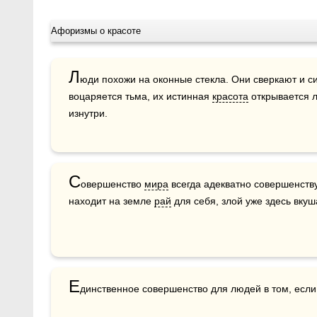
Афоризмы о красоте
Л
юди похожи на оконные стекла. Они сверкают и сия
воцаряется тьма, их истинная 
красота
 открывается 
изнутри. 
С
овершенство 
мира
 всегда адекватно совершенств
находит на земле 
рай
 для себя, злой уже здесь вкуш
Е
динственное совершенство для людей в том, есл