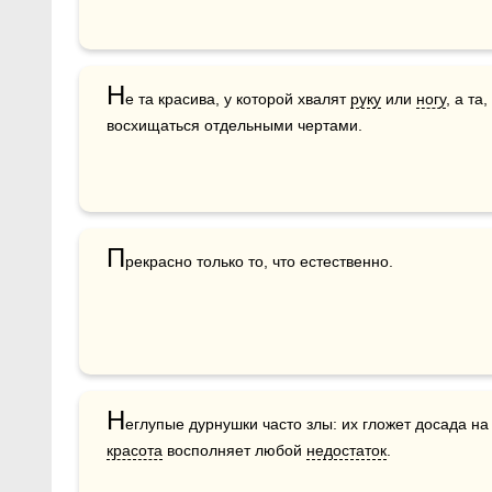
Н
е та красива, у которой хвалят 
руку
 или 
ногу
, а та
восхищаться отдельными чертами. 
П
рекрасно только то, что естественно.
Н
красота
 восполняет любой 
недостаток
.