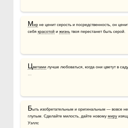
М
ир
 не ценит серость и посредственность, он ценит
себя 
красотой
 и 
жизнь
 твоя перестанет быть серой.
Ц
ветами
 лучше любоваться, когда они цветут в саду,
…
Б
ыть изобретательным и оригинальным — вовсе не 
глупым. Сделайте милость, дайте новому 
миру
 изящ
Уэллс