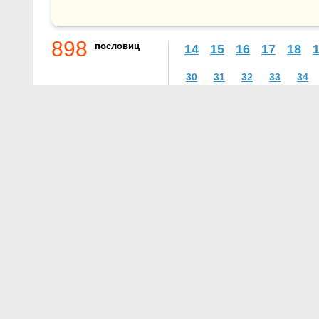
898
пословиц
14
15
16
17
18
30
31
32
33
34