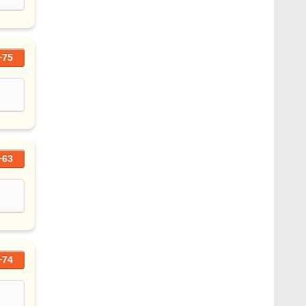
+75
+63
+74