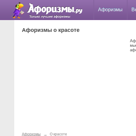
Афоризмы
В
Афоризмы о красоте
Аф
мы
аф
→
Афоризмы
О красоте