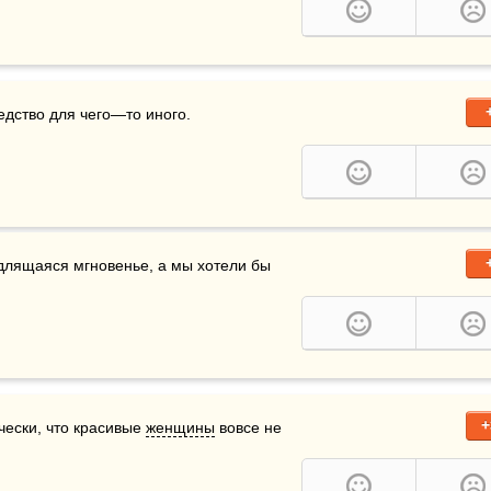
едство для чего—то иного. 
 длящаяся мгновенье, а мы хотели бы 
+
чески, что красивые 
женщины
 вовсе не 