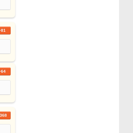
+81
+64
368