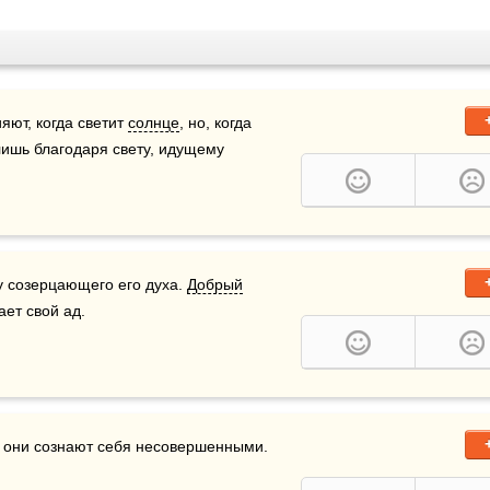
ют, когда светит 
солнце
, но, когда 
лишь благодаря свету, идущему 
у созерцающего его духа. 
Добрый
ает свой ад.
и они сознают себя несовершенными.