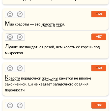
+68
М
ир красоты — это 
красота
мир
а. 
+57
Л
учше наслаждаться розой, чем класть её корень под 
микроскоп.
+69
К
расота
 порядочной 
женщины
 кажется не вполне 
законченной. Ей не хватает загадочного обаяния 
порочности. 
+361