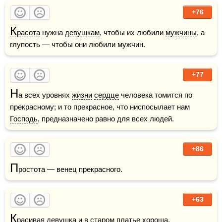
+76
К
расота
 нужна 
девушкам
, чтобы их любили 
мужчины
, а 
глупость — чтобы они любили мужчин. 
+77
Н
а всех уровнях 
жизни
сердце
 человека томится по 
прекрасному; и то прекрасное, что ниспосылает нам 
Господь
, предназначено равно для всех людей. 
+86
П
ростота — венец прекрасного. 
+63
К
расивая 
девушка
 и в 
старом
платье
 хороша. 