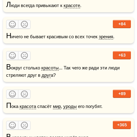
Л
юди всегда привыкают к 
красоте
.
+84
Н
ичего не бывает красивым со всех точек 
зрения
.
+63
В
округ столько 
красоты
... Так чего же ради эти люди 
стреляют друг в 
друг
а?
+89
П
ока 
красота
 спасёт 
мир
, 
уроды
 его погубят. 
+365
В