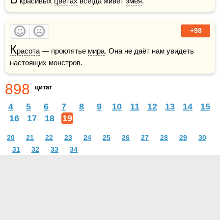
 красивых 
цветах
 всегда живёт 
змея
.
+98
К
расота
 — проклятье 
мира
. Она не даёт нам увидеть 
настоящих 
монстров
.
898
цитат
4
5
6
7
8
9
10
11
12
13
14
15
16
17
18
19
20
21
22
23
24
25
26
27
28
29
30
31
32
33
34