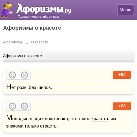
Меню
Афоризмы о красоте
→
Афоризмы
О красоте
Афоризмы о красоте
+94
Н
ет 
розы
 без шипов.
+68
М
олодые люди плохо знают, что такое 
красота
: им 
знакома только страсть.