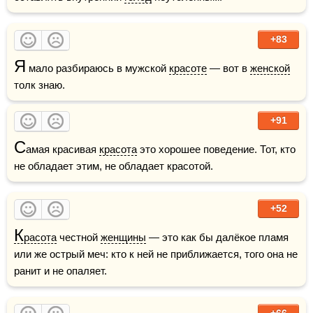
+83
Я
 мало разбираюсь в мужской 
красоте
 — вот в 
женской
толк знаю.
+91
С
амая красивая 
красота
 это хорошее поведение. Тот, кто 
не обладает этим, не обладает красотой.
+52
К
расота
 честной 
женщины
 — это как бы далёкое пламя 
или же острый меч: кто к ней не приближается, того она не 
ранит и не опаляет.
+66