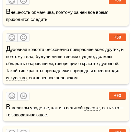
В
нешность обманчива, поэтому за ней все 
время
приходится следить.
+58
Д
уховная 
красота
 бесконечно прекраснее всех других, и 
поэтому 
тела
, будучи лишь тенями сущего, должны 
обладать очарованием, говорящим о красоте духовной. 
Такой тип красоты принадлежит 
природе
 и превосходит 
искусство
, сотворенное человеком. 
+93
В
 великом уродстве, как и в великой 
красоте
, есть что—
то завораживающее.