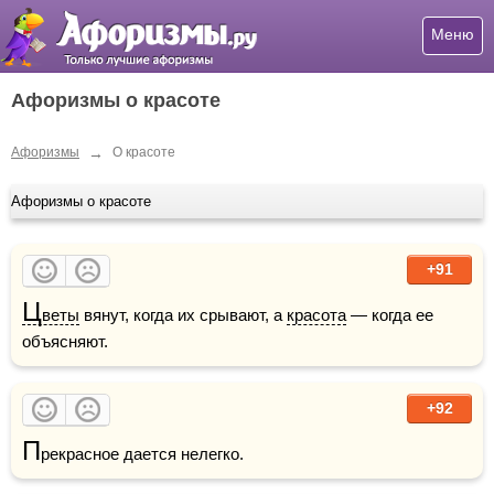
Меню
Афоризмы о красоте
→
Афоризмы
О красоте
Афоризмы о красоте
+91
Ц
веты
 вянут, когда их срывают, а 
красота
 — когда ее 
объясняют.
+92
П
рекрасное дается нелегко.