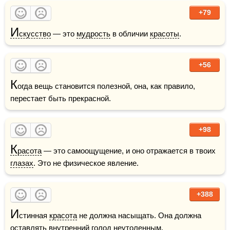
+79
И
скусство
 — это 
мудрость
 в обличии 
красоты
.
+56
К
огда вещь становится полезной, она, как правило, 
перестает быть прекрасной. 
+98
К
расота
 — это самоощущение, и оно отражается в твоих 
глазах
. Это не физическое явление.
+388
И
стинная 
красота
 не должна насыщать. Она должна 
оставлять внутренний 
голод
 неутоленным.