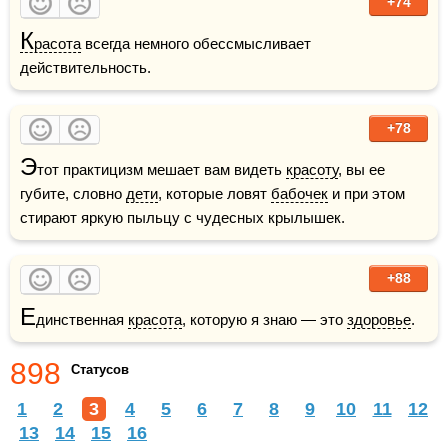
+74
К
расота
 всегда немного обессмысливает 
действительность.
+78
Э
тот практицизм мешает вам видеть 
красоту
, вы ее 
губите, словно 
дети
, которые ловят 
бабочек
 и при этом 
стирают яркую пыльцу с чудесных крылышек.
+88
Е
динственная 
красота
, которую я знаю — это 
здоровье
.
898
Статусов
1
2
3
4
5
6
7
8
9
10
11
12
13
14
15
16