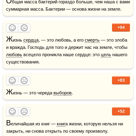
О
бщая масса бактерий гораздо больше, чем наша с вами 
суммарная масса. Бактерии — основа жизни на земле. 
+94
Ж
изнь 
сердца
, — это любовь, а его 
смерть
 — это злоба 
и вражда. Господь для того и держит нас на земле, чтобы 
любовь
 всецело проникла наше сердце: это 
цель
 нашего 
существования.
+83
Ж
изнь — это череда 
выборов
.
+52
В
еличайшая из книг — 
книг
а жизни, которую нельзя ни 
закрыть, ни снова открыть по своему произволу.