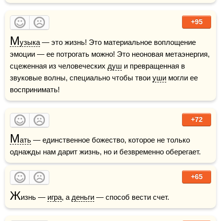
+95
М
узыка
 — это жизнь! Это материальное воплощение 
эмоции — ее потрогать можно! Это неоновая метаэнергия, 
сцеженная из человеческих 
душ
 и превращенная в 
звуковые волны, специально чтобы твои 
уши
 могли ее 
воспринимать!
+72
М
ать
 — единственное божество, которое не только 
однажды нам дарит жизнь, но и безвременно оберегает.
+65
Ж
изнь — 
игра
, а 
деньги
 — способ вести счет.