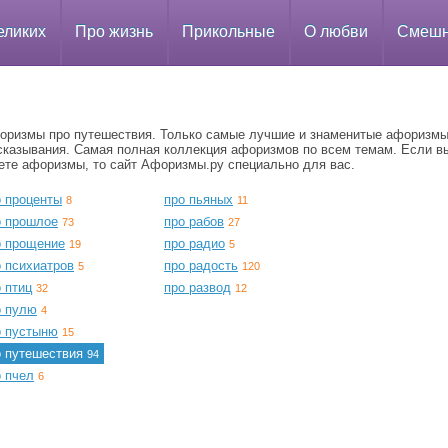
еликих
Про жизнь
Прикольные
О любви
Смеш
оризмы про путешествия. Только самые лучшие и знаменитые афоризмы
сказывания. Самая полная коллекция афоризмов по всем темам. Если в
ете афоризмы, то сайт Афоризмы.ру специально для вас.
о проценты
про пьяных
8
11
о прошлое
про рабов
73
27
о прощение
про радио
19
5
о психиатров
про радость
5
120
 птиц
про развод
32
12
о пулю
4
о пустыню
15
о путешествия
94
о пчел
6