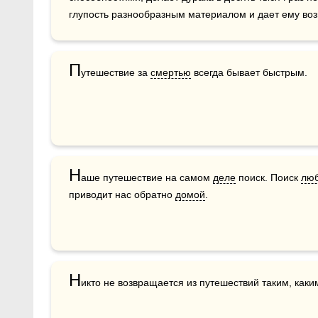
глупость разнообразным материалом и дает ему воз
П
утешествие за 
смертью
 всегда бывает быстрым.
Н
аше путешествие на самом 
деле
 поиск. Поиск 
лю
приводит нас обратно 
домой
.
Н
икто не возвращается из путешествий таким, каки