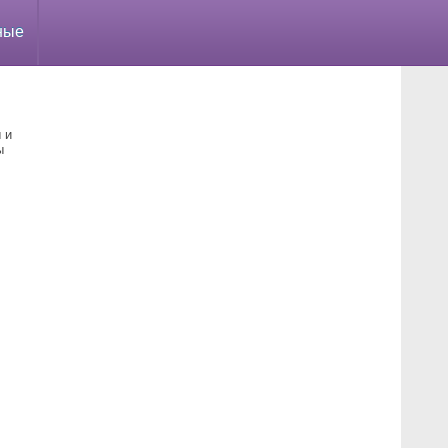
ные
 и
ы