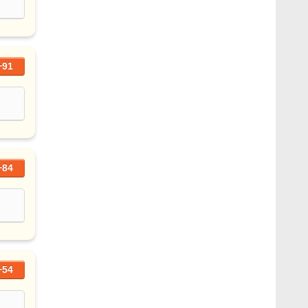
+91
+84
+54