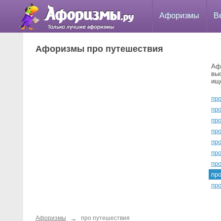
Афоризмы
В
Афоризмы про путешествия
Аф
вы
ищ
пр
пр
пр
пр
про
пр
пр
пр
пр
→
Афоризмы
про путешествия