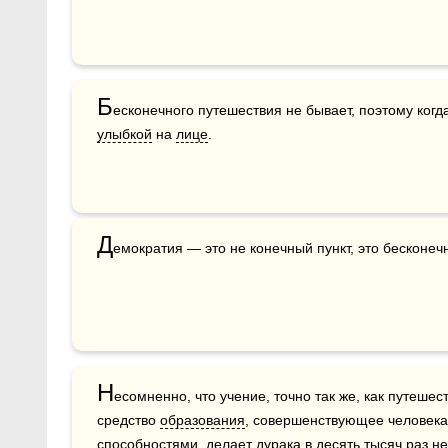
Б
есконечного путешествия не бывает, поэтому когд
улыбкой
 на 
лице
.
Д
емократия — это не конечный пункт, это бесконеч
Н
есомненно, что учение, точно так же, как путешес
средство 
образования
, совершенствующее человека
способностями, делает дурака в десять тысяч раз не