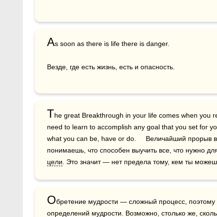
A
s soon as there is life there is danger.

Везде, где есть жизнь, есть и опасность.
T
he great Breakthrough in your life comes when you rea
need to learn to accomplish any goal that you set for yo
what you can be, have or do.     Величайший прорыв в
цели
. Это значит — нет предела тому, кем ты можешь 
О
бретение мудрости — сложный процесс, поэтому 
определений 
мудрости
. Возможно, столько же, скол