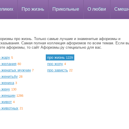
еликих
Про жизнь
Прикольные
О любви
Смеш
оризмы про жизнь. Только самые лучшие и знаменитые афоризмы и
сказывания. Самая полная коллекция афоризмов по всем темам. Если в
ете афоризмы, то сайт Афоризмы.ру специально для вас.
о жару
про жизнь
5
1229
о желания
про жопу
80
4
о женатых мужчин
про зависть
7
22
о женитьбу
28
о жениха
3
о жену
130
о женщин
1286
о живот
4
о животных
21