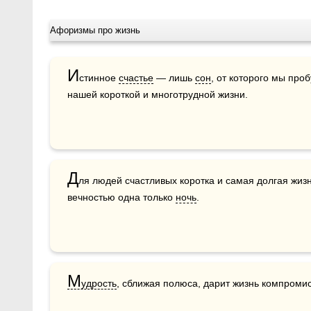
Афоризмы про жизнь
И
стинное 
счастье
 — лишь 
сон
, от которого мы про
нашей короткой и многотрудной жизни.
Д
ля людей счастливых коротка и самая долгая жизн
вечностью одна только 
ночь
.
М
удрость
, сближая полюса, дарит жизнь компромис