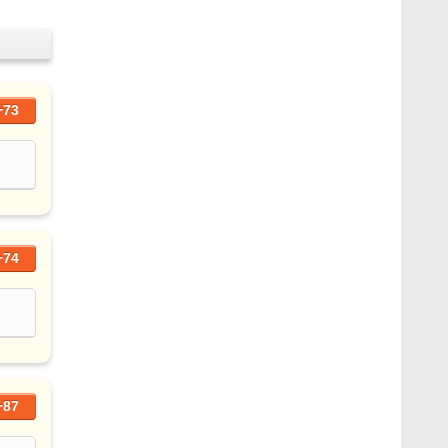
+73
+74
+87