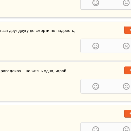
ться друг 
друг
у до 
смерти
 не надоесть, 
праведлива... но жизнь одна, играй 