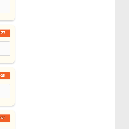
+77
+58
+63