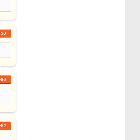
+98
+60
+52