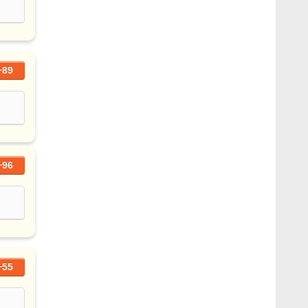
+89
+96
+55