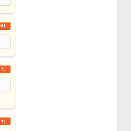
+61
+73
+95