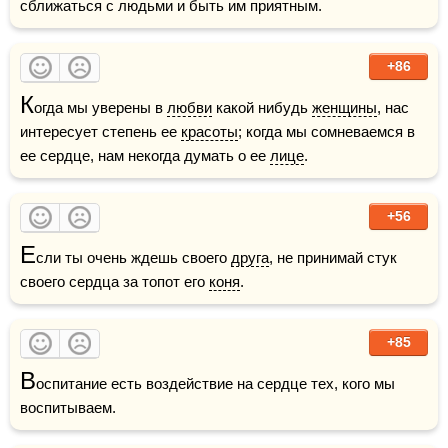
сближаться с людьми и быть им приятным.
+86
К
огда мы уверены в 
любви
 какой нибудь 
женщины
, нас 
интересует степень ее 
красоты
; когда мы сомневаемся в 
ее сердце, нам некогда думать о ее 
лице
.
+56
Е
сли ты очень ждешь своего 
друга
, не принимай стук 
своего сердца за топот его 
коня
.
+85
В
оспитание есть воздействие на сердце тех, кого мы 
воспитываем.