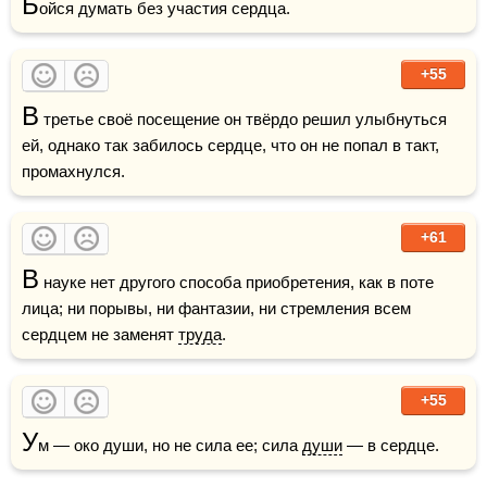
Б
ойся думать без участия сердца.
+55
В
 третье своё посещение он твёрдо решил улыбнуться 
ей, однако так забилось сердце, что он не попал в такт, 
промахнулся.
+61
В
 науке нет другого способа приобретения, как в поте 
лица; ни порывы, ни фантазии, ни стремления всем 
сердцем не заменят 
труда
. 
+55
У
м — око души, но не сила ее; сила 
души
 — в сердце.