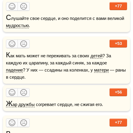
+77
С
лушайте свое сердце, и оно поделится с вами великой 
мудростью
.
+53
К
ак мать может не переживать за своих 
детей
? За 
каждую их царапину, за каждый синяк, за каждое 
падение
? У них — ссадины на коленках, у 
матери
 — раны 
в сердце.
+56
Ж
ар
дружбы
 согревает сердце, не сжигая его. 
+77