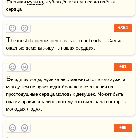
В
еликая 
музыка
, я убеждён в этом, всегда идёт от 
сердца. 
+354
T
he most dangerous demons live in our hearts.    Самые 
опасные 
демоны
 живут в наших сердцах.
+91
В
ыйдя из моды, 
музыка
 не становится от этого хуже, а 
между тем не производит больше впечатления на 
простодушные сердца молодых 
девушек
. Может быть, 
она им нравилась лишь потому, что вызывала восторг в 
молодых людях.
+95