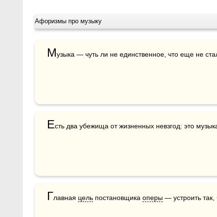
Афоризмы про музыку
М
узыка — чуть ли не единственное, что еще не ст
Е
сть два убежища от жизненных невзгод: это музыка
Г
лавная 
цель
 постановщика 
оперы
 — устроить так