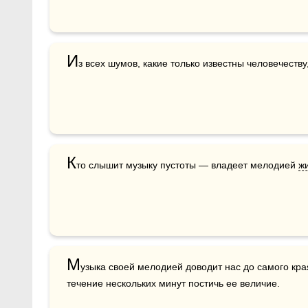
И
з всех шумов, какие только известны человечеств
К
то слышит музыку пустоты — владеет мелодией 
ж
М
узыка своей мелодией доводит нас до самого края