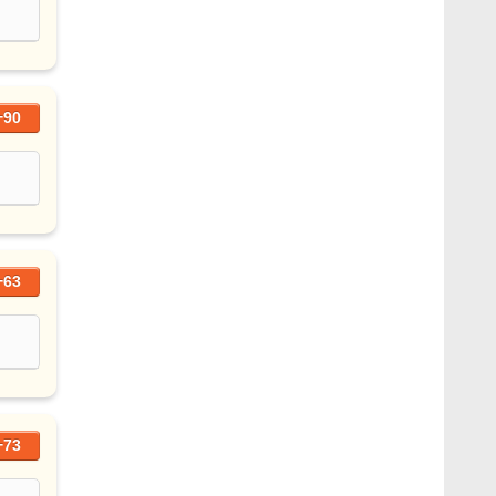
+90
+63
+73