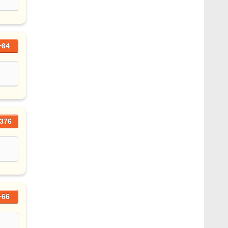
+64
376
+66