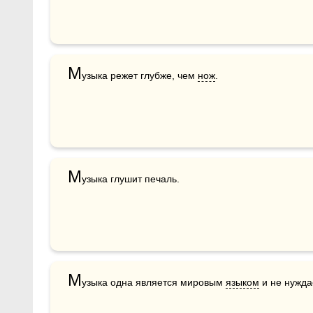
М
узыка режет глубже, чем 
нож
.
М
М
узыка одна является мировым 
языком
 и не нужда