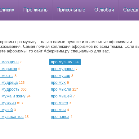
еликих
Про жизнь
Прикольные
О любви
Смеш
оризмы про музыку. Только самые лучшие и знаменитые афоризмы и
сказывания. Самая полная коллекция афоризмов по всем темам. Если в
ете афоризмы, то сайт Афоризмы.ру специально для вас.
о морщины
про музыку
8
526
о моряков
про муравья
5
7
о мосты
про мусор
8
3
о мудреца
про мух
125
9
о мудрость
про мысли
350
217
о мужа и жену
про мышей
94
7
о мужчин
про мясо
813
3
о музей
про мяч
3
4
о музыкантов
про навоз
15
4