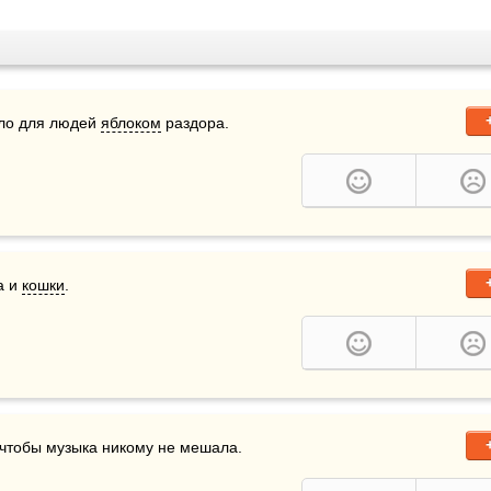
ало для людей 
яблоком
 раздора.
 и 
кошки
.
, чтобы музыка никому не мешала.