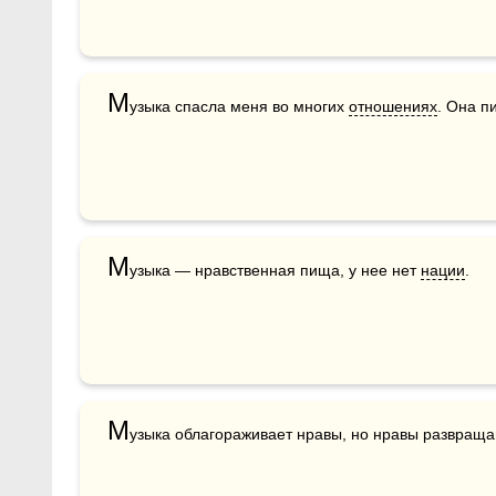
М
узыка спасла меня во многих 
отношениях
. Она п
М
узыка — нравственная пища, у нее нет 
нации
.
М
узыка облагораживает нравы, но нравы развраща