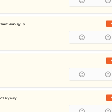
итает мою 
душу
.
ют музыку.