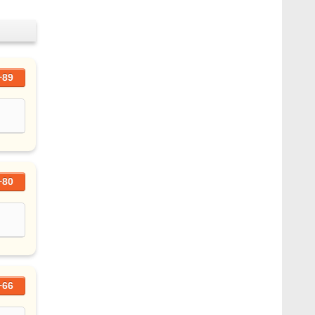
+89
+80
+66