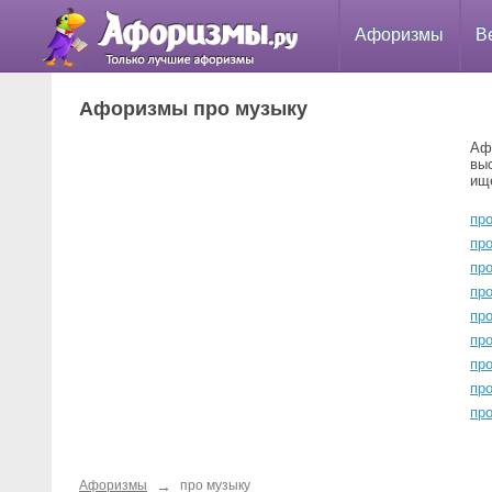
Афоризмы
В
Афоризмы про музыку
Аф
вы
ищ
пр
пр
пр
пр
пр
пр
пр
пр
пр
→
Афоризмы
про музыку