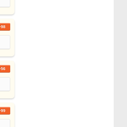
+98
+56
+99