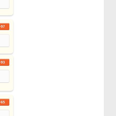
+97
+93
+65