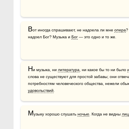
В
от иногда спрашивают, не надоела ли мне 
опера
?
надоел Бог? Музыка и 
Бог
 — это одно и то же. 
Н
и музыка, ни 
литература
, ни какое бы то ни было 
слова не существуют для простой забавы; они отвеча
удовольствий
.
М
узыку хорошо слушать 
ночью
. Когда не видны 
лиц