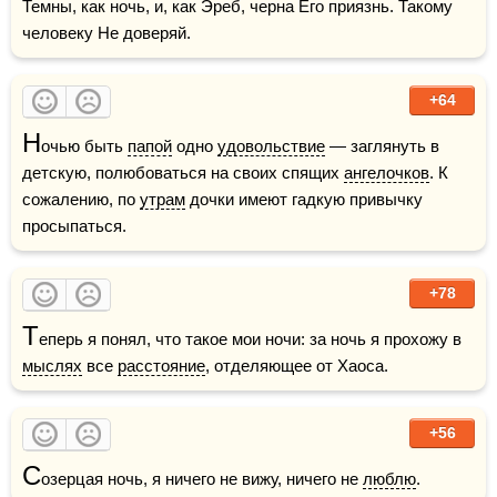
Темны, как ночь, и, как Эреб, черна Его приязнь. Такому 
человеку Не доверяй. 
+64
Н
очью быть 
папой
 одно 
удовольствие
 — заглянуть в 
детскую, полюбоваться на своих спящих 
ангелочков
. К 
сожалению, по 
утрам
 дочки имеют гадкую привычку 
просыпаться.
+78
Т
еперь я понял, что такое мои ночи: за ночь я прохожу в 
мыслях
 все 
расстояние
, отделяющее от Хаоса.
+56
С
озерцая ночь, я ничего не вижу, ничего не 
люблю
. 