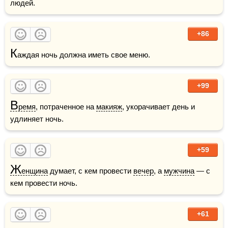
людей.
+86
К
аждая ночь должна иметь свое меню.
+99
В
ремя
, потраченное на 
макияж
, укорачивает день и 
удлиняет ночь. 
+59
Ж
енщина
 думает, с кем провести 
вечер
, а 
мужчина
 — с 
кем провести ночь. 
+61