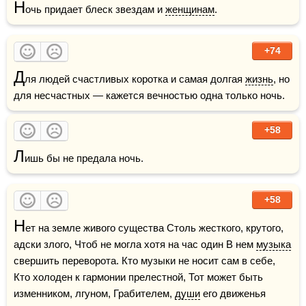
Н
очь придает блеск звездам и 
женщинам
. 
+74
Д
ля людей счастливых коротка и самая долгая 
жизнь
, но 
для несчастных — кажется вечностью одна только ночь.
+58
Л
ишь бы не предала ночь.
+58
Н
ет на земле живого существа Столь жесткого, крутого, 
адски злого, Чтоб не могла хотя на час один В нем 
музыка
свершить переворота. Кто музыки не носит сам в себе, 
Кто холоден к гармонии прелестной, Тот может быть 
изменником, лгуном, Грабителем, 
души
 его движенья 