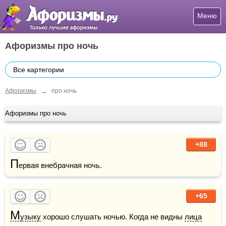
Меню
Афоризмы про ночь
Все картегории
→
Афоризмы
про ночь
Афоризмы про ночь
+88
П
ервая внебрачная ночь.
+65
М
узыку
 хорошо слушать ночью. Когда не видны 
лица