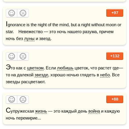
+97
I
gnorance is the night of the mind, but a night without moon or 
star.    Невежество — это ночь нашего разума, причем 
ночь без 
луны
 и звезд.
+132
Э
то как с 
цветком
. Если 
любишь
 цветок, что растет где—
то на далекой 
звезде
, хорошо ночью глядеть в 
небо
. Все 
звезды расцветают.
+88
С
упружеская 
жизнь
 — это каждый день 
война
 и каждую 
ночь перемирие... 