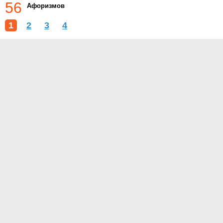
56
Афоризмов
1
2
3
4
О проекте
Контакты
Условия использования
Политика конфиденциальности
© 2014- Афоризмы.ру