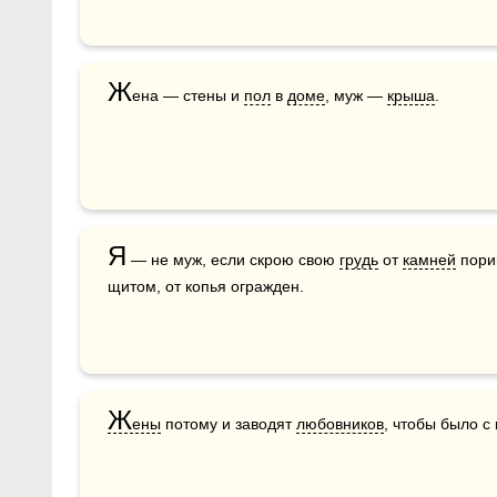
Ж
ена — стены и 
пол
 в 
доме
, муж — 
крыша
.
Я
 — не муж, если скрою свою 
грудь
 от 
камней
 пори
щитом, от копья огражден. 
Ж
ены
 потому и заводят 
любовников
, чтобы было с