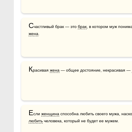
С
частливый брак — это 
брак
, в котором муж поним
жена
.
К
расивая 
жена
 — общее достояние, некрасивая — 
Е
сли 
женщина
любить
 человека, который не будет ее мужем. 