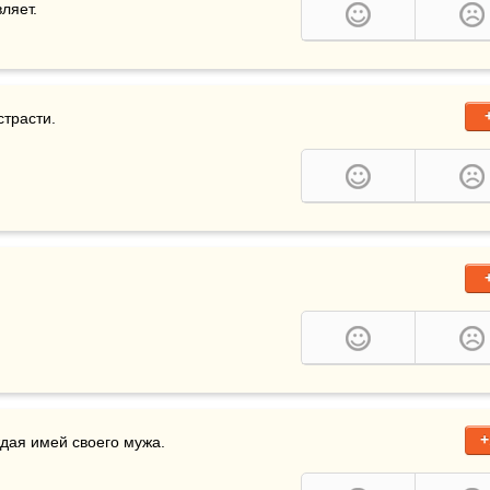
ляет.
трасти. 
+
ждая имей своего мужа.