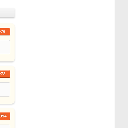
+76
+72
394