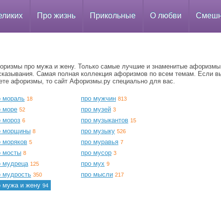
еликих
Про жизнь
Прикольные
О любви
Смеш
оризмы про мужа и жену. Только самые лучшие и знаменитые афоризмы
сказывания. Самая полная коллекция афоризмов по всем темам. Если в
ете афоризмы, то сайт Афоризмы.ру специально для вас.
о мораль
про мужчин
18
813
о море
про музей
52
3
о мороз
про музыкантов
6
15
о морщины
про музыку
8
526
о моряков
про муравья
5
7
о мосты
про мусор
8
3
о мудреца
про мух
125
9
о мудрость
про мысли
350
217
о мужа и жену
94