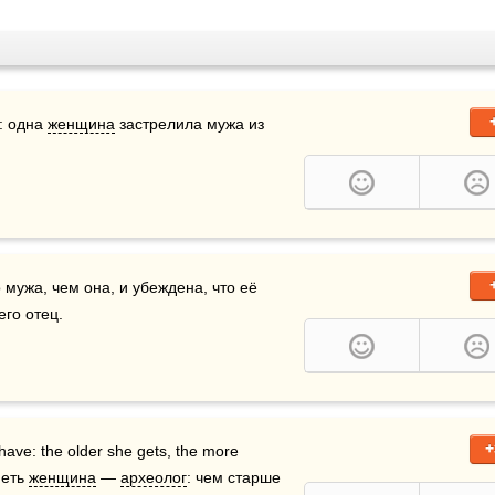
: одна 
женщина
 застрелила мужа из 
 мужа, чем она, и убеждена, что её 
 его отец.
+
ave: the older she gets, the more 
меть 
женщина
 — 
археолог
: чем старше 