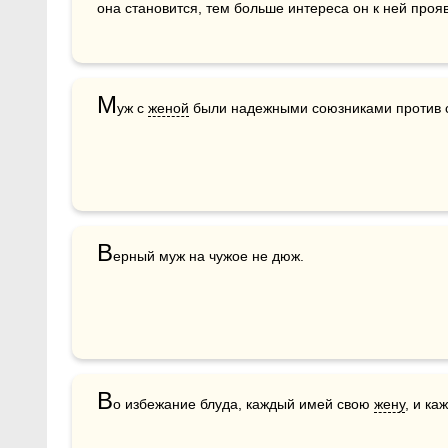
она становится, тем больше интереса он к ней прояв
М
уж с 
женой
 были надежными союзниками против с
В
ерный муж на чужое не дюж.
В
о избежание блуда, каждый имей свою 
жену
, и ка