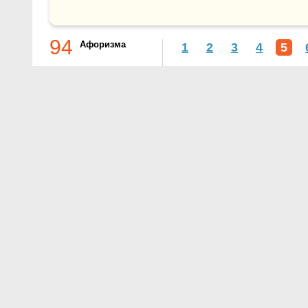
94
Афоризма
1
2
3
4
5
О проекте