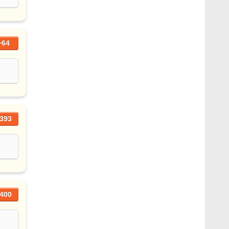
+64
393
400