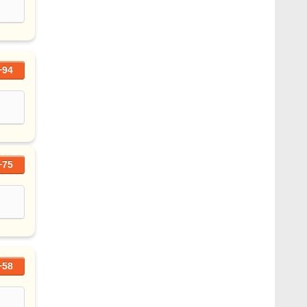
+94
+75
+58