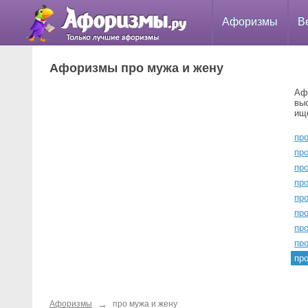
Афоризмы
В
Афоризмы про мужа и жену
Аф
вы
ищ
пр
пр
пр
пр
пр
пр
пр
пр
пр
→
Афоризмы
про мужа и жену