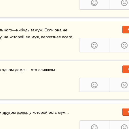
сепоглощающая страсть любой женщины — выдать кого—нибудь замуж. Если она не 
у
, на которой ее муж, вероятнее всего, 
в одном 
доме
 — это слишком.
м 
друг
ом 
жены
, у которой есть муж...