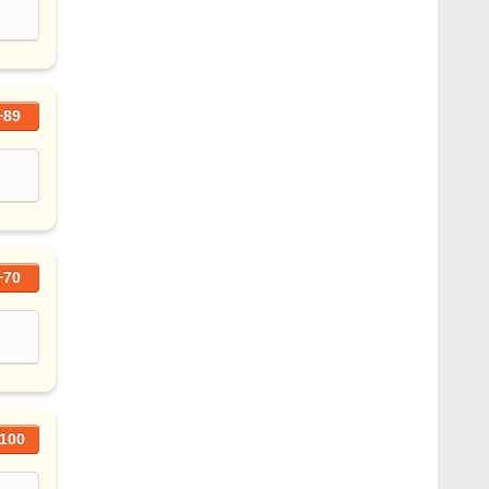
+89
+70
100