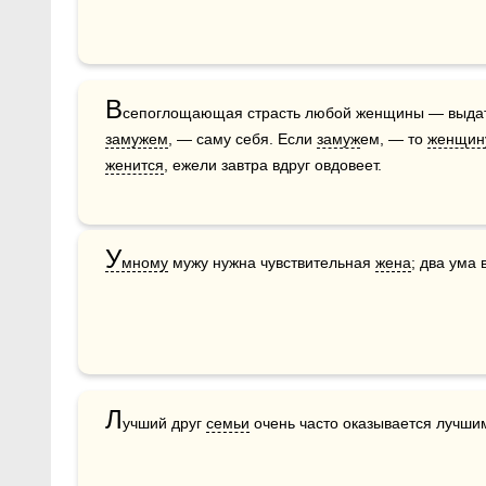
В
замужем
, — саму себя. Если 
замуж
ем, — то 
женщин
женится
, ежели завтра вдруг овдовеет. 
У
мному
 мужу нужна чувствительная 
жена
; два ума 
Л
учший друг 
семьи
 очень часто оказывается лучши