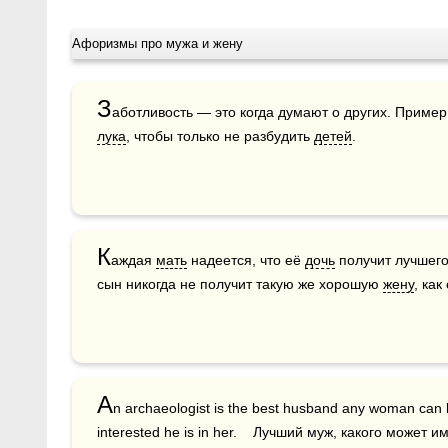
Афоризмы про мужа и жену
З
аботливость — это когда думают о других. Пример
лука
, чтобы только не разбудить 
детей
.
К
аждая 
мать
 надеется, что её 
дочь
 получит лучшего
сын никогда не получит такую же хорошую 
жену
, как
A
n archaeologist is the best husband any woman can h
interested he is in her.    Лучший муж, какого может и