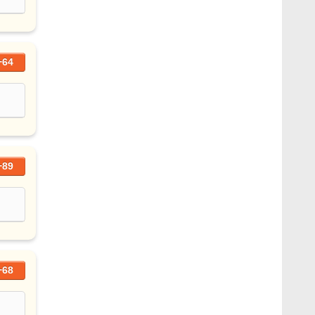
+64
+89
+68