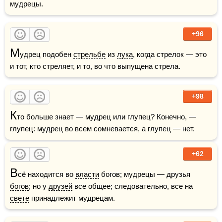
мудрецы.
+96
М
удрец подобен 
стрельбе
 из 
лука
, когда стрелок — это 
и тот, кто стреляет, и то, во что выпущена стрела. 
+98
К
то больше знает — мудрец или глупец? Конечно, — 
глупец: мудрец во всем сомневается, а глупец — нет.
+62
В
сё находится во 
власти
 богов; мудрецы — друзья 
богов
; но у 
друзей
 все общее; следовательно, все на 
свете
 принадлежит мудрецам. 