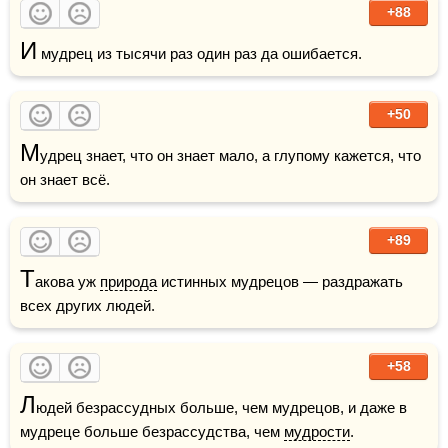
+88
И
 мудрец из тысячи раз один раз да ошибается.
+50
М
удрец знает, что он знает мало, а глупому кажется, что 
он знает всё.
+89
Т
акова уж 
природа
 истинных мудрецов — раздражать 
всех других людей.
+58
Л
юдей безрассудных больше, чем мудрецов, и даже в 
мудреце больше безрассудства, чем 
мудрости
. 