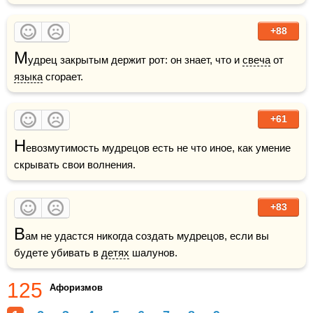
+88
М
удрец закрытым держит рот: он знает, что и 
свеча
 от 
языка
 сгорает.
+61
Н
евозмутимость мудрецов есть не что иное, как умение 
скрывать свои волнения.
+83
В
ам не удастся никогда создать мудрецов, если вы 
будете убивать в 
детях
 шалунов. 
125
Афоризмов