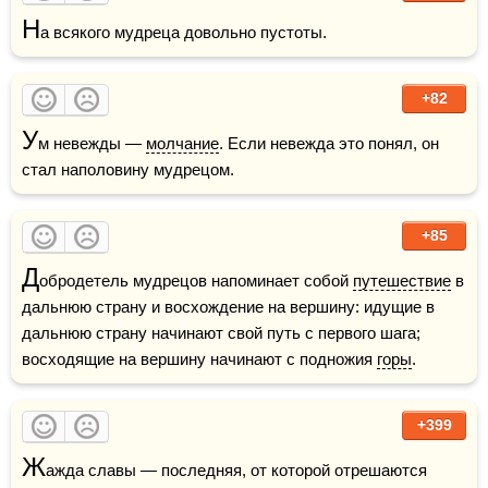
Н
а всякого мудреца довольно пустоты. 
+82
У
м невежды — 
молчание
. Если невежда это понял, он 
стал наполовину мудрецом.
+85
Д
обродетель мудрецов напоминает собой 
путешествие
 в 
дальнюю страну и восхождение на вершину: идущие в 
дальнюю страну начинают свой путь с первого шага; 
восходящие на вершину начинают с подножия 
горы
.
+399
Ж
ажда славы — последняя, от которой отрешаются 