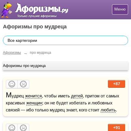
Меню
Афоризмы про мудреца
Все картегории
→
Афоризмы
про мудреца
Афоризмы про мудреца
+87
М
удрец 
женится
, чтобы иметь 
детей
, притом от самых 
красивых 
женщин
; он не будет избегать и любовных 
связей — ибо только мудрец знает, кого стоит 
любить
.
+91