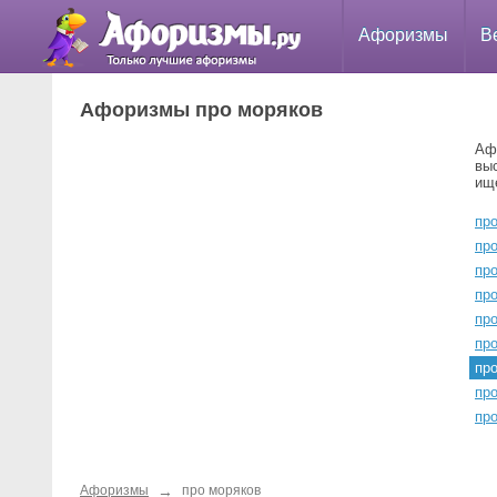
Афоризмы
В
Афоризмы про моряков
Аф
вы
ищ
пр
пр
пр
пр
пр
пр
пр
пр
пр
→
Афоризмы
про моряков