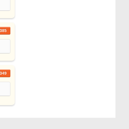
385
349