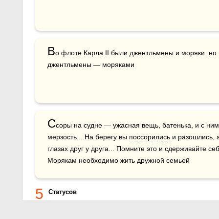
В
о флоте Карла II были джентльмены и моряки, но
джентльмены — моряками
С
соры на судне — ужасная вещь, батенька, и с ними
мерзость... На берегу вы 
поссорились
 и разошлись, а
глазах друг у друга... Помните это и сдерживайте себя
Морякам необходимо жить дружной семьей
5
Статусов