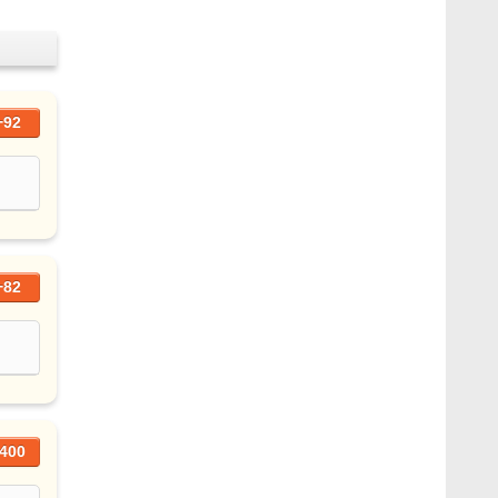
+92
+82
400