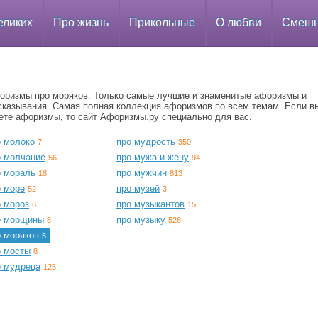
еликих
Про жизнь
Прикольные
О любви
Смеш
оризмы про моряков. Только самые лучшие и знаменитые афоризмы и
сказывания. Самая полная коллекция афоризмов по всем темам. Если в
ете афоризмы, то сайт Афоризмы.ру специально для вас.
о молоко
про мудрость
7
350
о молчание
про мужа и жену
56
94
о мораль
про мужчин
18
813
о море
про музей
52
3
о мороз
про музыкантов
6
15
о морщины
про музыку
8
526
о моряков
5
о мосты
8
о мудреца
125