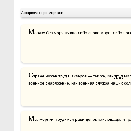
Афоризмы про моряков
М
оряку без моря нужно либо снова 
море
, либо нов
С
тране нужен труд шахтеров — так же, как 
труд
 ми
военное снаряжение, как военная служба наших солд
М
ы, моряки, трудимся ради 
денег
, как 
лошади
, и тр