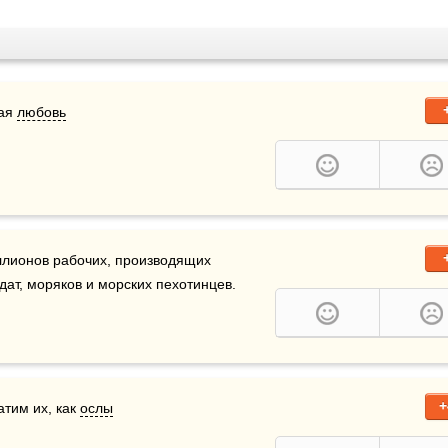
ая 
любовь
ллионов рабочих, производящих 
ат, моряков и морских пехотинцев.
+
атим их, как 
ослы