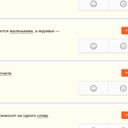
+
ются 
маленькими
, а муравьи — 
+
 
пчеле
.
+
износит ни одного 
слова
.