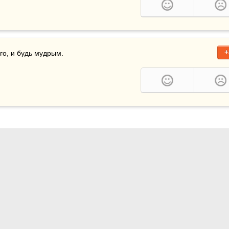
+
го, и будь мудрым. 