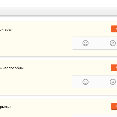
н враг.
ть неспособны.
крылья
.