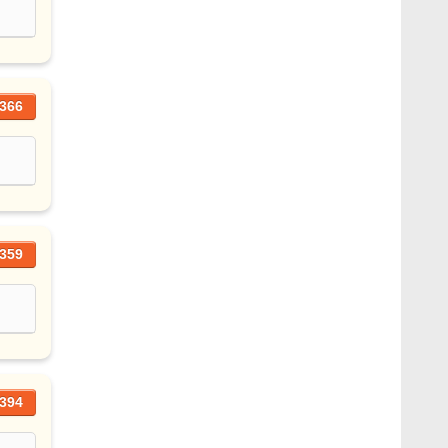
366
359
394