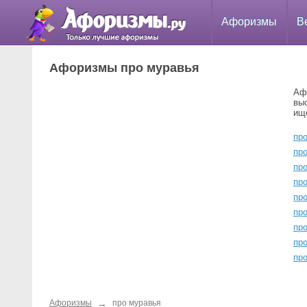
Афоризмы
В
Афоризмы про муравья
Аф
вы
ищ
пр
пр
пр
пр
пр
пр
пр
пр
пр
→
Афоризмы
про муравья