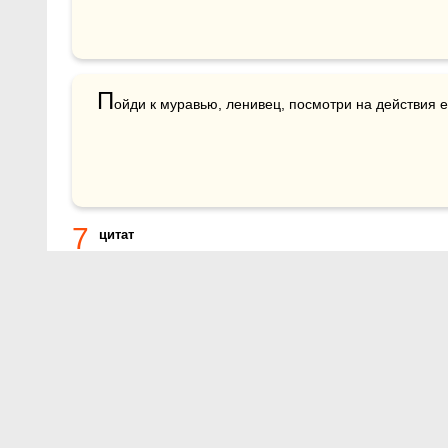
П
ойди к муравью, ленивец, посмотри на действия е
7
цитат