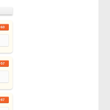
+60
+57
+87