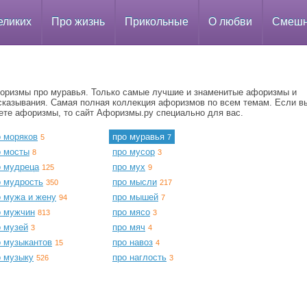
еликих
Про жизнь
Прикольные
О любви
Смеш
оризмы про муравья. Только самые лучшие и знаменитые афоризмы и
сказывания. Самая полная коллекция афоризмов по всем темам. Если в
ете афоризмы, то сайт Афоризмы.ру специально для вас.
о моряков
про муравья
5
7
о мосты
про мусор
8
3
о мудреца
про мух
125
9
о мудрость
про мысли
350
217
о мужа и жену
про мышей
94
7
о мужчин
про мясо
813
3
о музей
про мяч
3
4
о музыкантов
про навоз
15
4
о музыку
про наглость
526
3