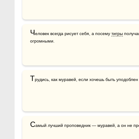
Ч
еловек всегда рисует себя, а посему 
тигры
 получа
огромными.
Т
рудись, как муравей, если хочешь быть уподоблен
С
амый лучший проповедник — муравей, а он не про