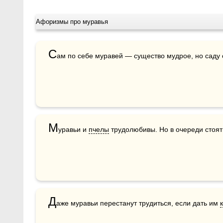
Афоризмы про муравья
С
ам по себе муравей — существо мудрое, но саду о
М
уравьи и 
пчелы
 трудолюбивы. Но в очереди стоя
Д
аже муравьи перестанут трудиться, если дать им 