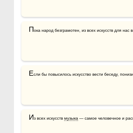
П
ока народ безграмотен, из всех искусств для нас
Е
сли бы повысилось искусство вести беседу, пониз
И
з всех искусств 
музыка
 — самое человечное и рас