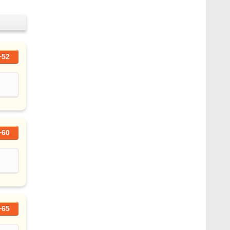
+52
+60
+65