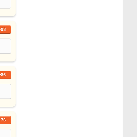
+98
+86
+76