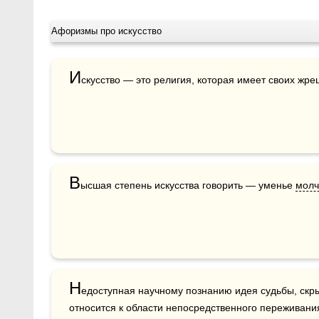
Афоризмы про искусство
И
скусство — это религия, которая имеет своих жре
В
ысшая степень искусства говорить — уменье 
молч
Н
едоступная научному познанию идея судьбы, скры
относится к области непосредственного переживания 