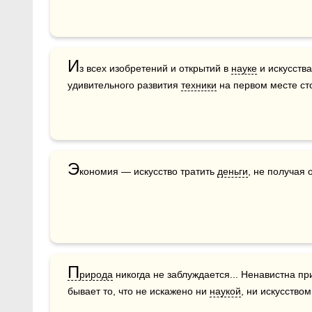
И
з всех изобретений и открытий в 
науке
 и искусств
удивительного развития 
техники
 на первом месте с
Э
кономия — искусство тратить 
деньги
, не получая о
П
рирода
 никогда не заблуждается... Ненавистна пр
бывает то, что не искажено ни 
наукой
, ни искусством