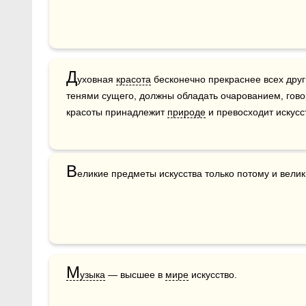
Д
уховная 
красота
 бесконечно прекраснее всех друг
тенями сущего, должны обладать очарованием, говор
красоты принадлежит 
природе
 и превосходит искусс
В
еликие предметы искусства только потому и велик
М
узыка
 — высшее в 
мире
 искусство. 