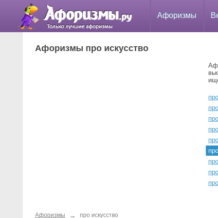
Афоризмы
В
Афоризмы про искусство
Аф
вы
ищ
пр
пр
пр
пр
про
пр
пр
про
про
→
Афоризмы
про искусство