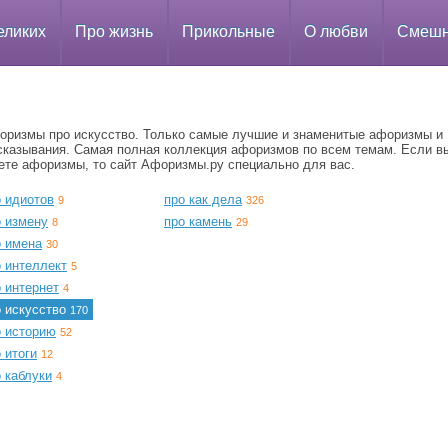
еликих
Про жизнь
Прикольные
О любви
Смеш
оризмы про искусство. Только самые лучшие и знаменитые афоризмы и
сказывания. Самая полная коллекция афоризмов по всем темам. Если в
ете афоризмы, то сайт Афоризмы.ру специально для вас.
о идиотов
про как дела
9
326
о измену
про камень
8
29
о имена
30
о интеллект
5
 интернет
4
о искусство
170
о историю
52
 итоги
12
 каблуки
4