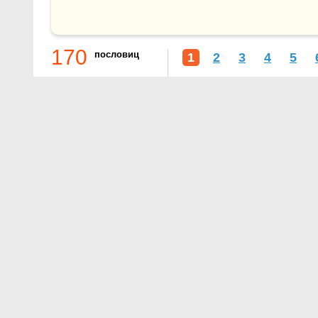
170
пословиц
1
2
3
4
5