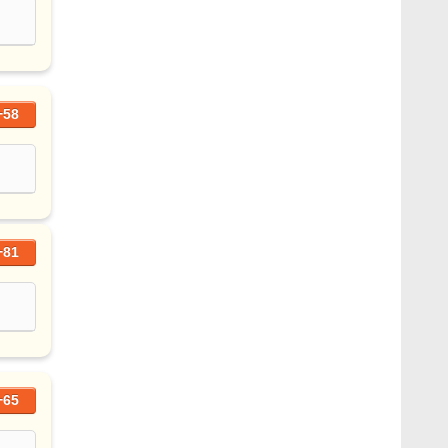
+58
+81
+65