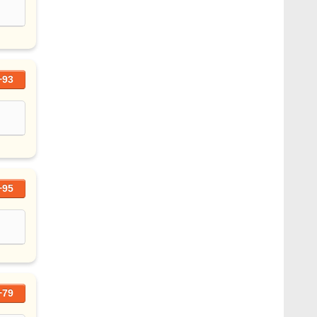
+93
+95
+79