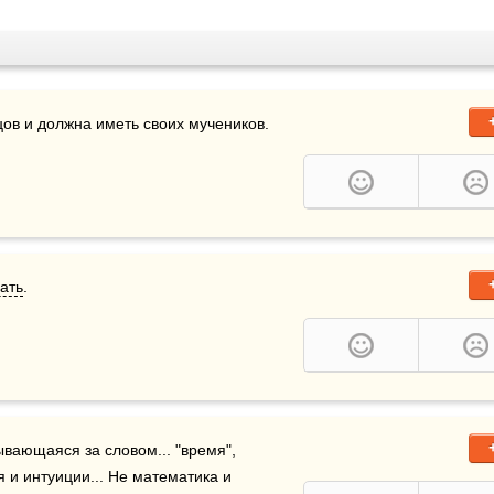
цов и должна иметь своих мучеников.
ать
.
вающаяся за словом... "время", 
и интуиции... Не математика и 