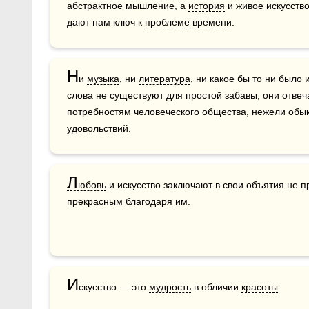
абстрактное мышление, а 
история
 и живое искусств
дают нам ключ к 
проблеме
времени
.
Н
и 
музыка
, ни 
литература
, ни какое бы то ни было 
слова не существуют для простой забавы; они отвеча
удовольствий
.
Л
юбовь
 и искусство заключают в свои объятия не пр
прекрасным благодаря им.
И
скусство — это 
мудрость
 в обличии 
красоты
.