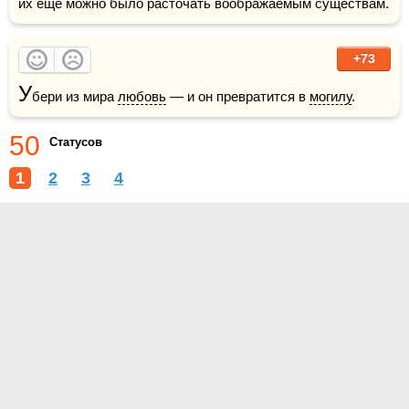
их еще можно было расточать воображаемым существам. 
+73
У
бери из мира 
любовь
 — и он превратится в 
могилу
.
50
Статусов
1
2
3
4