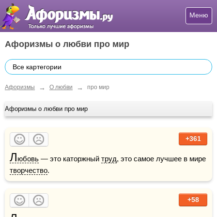
Меню
Афоризмы о любви про мир
Все картегории
→
→
Афоризмы
О любви
про мир
Афоризмы о любви про мир
+361
Л
юбовь
 — это каторжный 
труд
, это самое лучшее в мире 
творчество
.
+58