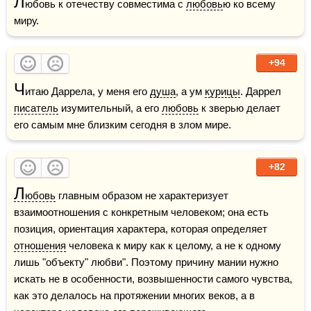
Л
юбовь к отечеству совместима с 
любовь
ю ко всему 
миру.
+94
Ч
итаю Даррела, у меня его 
душа
, а ум 
курицы
. Даррел 
писатель
 изумительный, а его 
любовь
 к зверью делает 
его самым мне близким сегодня в злом мире.
+82
Л
юбовь
 главным образом не характеризует 
взаимоотношения с конкретным человеком; она есть 
позиция, ориентация характера, которая определяет 
отношения
 человека к миру как к целому, а не к одному 
лишь "объекту" любви". Поэтому причину мании нужно 
искать не в особенности, возвышенности самого чувства, 
как это делалось на протяжении многих веков, а в 