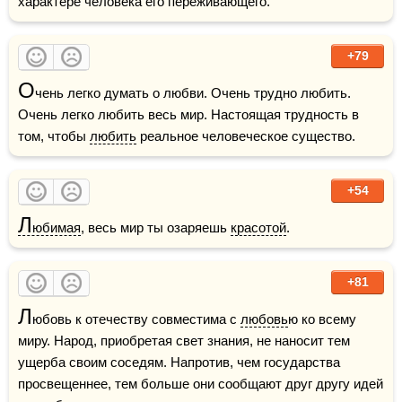
характере человека его переживающего.
+79
О
чень легко думать о любви. Очень трудно любить. 
Очень легко любить весь мир. Настоящая трудность в 
том, чтобы 
любить
 реальное человеческое существо.
+54
Л
юбимая
, весь мир ты озаряешь 
красотой
.
+81
Л
юбовь к отечеству совместима с 
любовь
ю ко всему 
миру. Народ, приобретая свет знания, не наносит тем 
ущерба своим соседям. Напротив, чем государства 
просвещеннее, тем больше они сообщают друг другу идей 