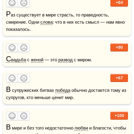
+64
Р
аз существует в мире страсть, то праведность, 
смирение. Одни 
слова
: что в них есть смысл — нам явно 
показалось.
+90
С
вадьба
 с 
женой
 — это 
развод
 с миром.
+67
В
 супружеских битвах 
победа
 обычно достается тому из 
супругов, кто меньше ценит мир.
+100
В
 мире и без того недостаточно 
любви
 и благости, чтобы 