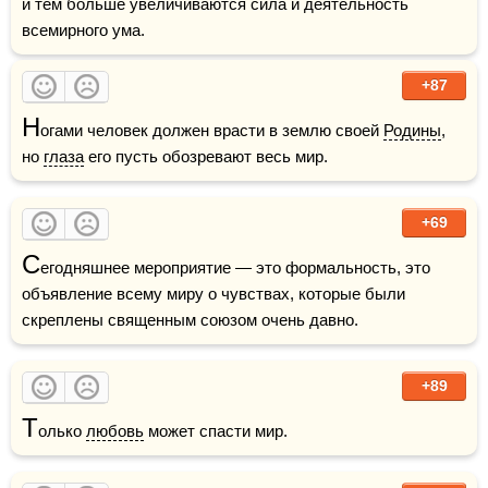
и тем больше увеличиваются сила и деятельность 
всемирного ума. 
+87
Н
огами человек должен врасти в землю своей 
Родины
, 
но 
глаза
 его пусть обозревают весь мир.
+69
С
егодняшнее мероприятие — это формальность, это 
объявление всему миру о чувствах, которые были 
скреплены священным союзом очень давно.
+89
Т
олько 
любовь
 может спасти мир.