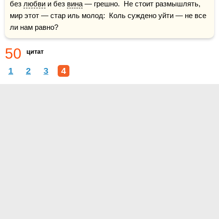
без 
любви
 и без 
вина
 — грешно.  Не стоит размышлять, 
мир этот — стар иль молод:  Коль суждено уйти — не все 
ли нам равно?
50
цитат
1
2
3
4
О проекте
Контакты