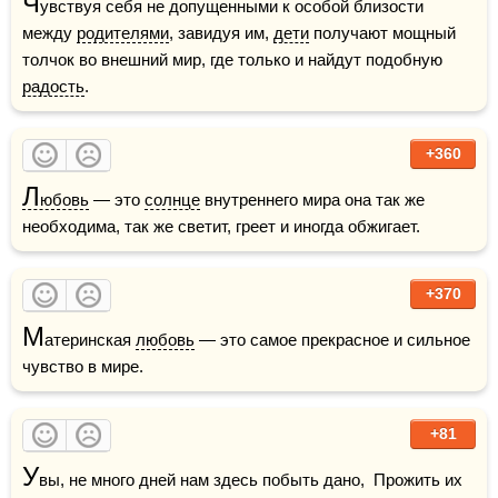
Ч
увствуя себя не допущенными к особой близости 
между 
родителями
, завидуя им, 
дети
 получают мощный 
толчок во внешний мир, где только и найдут подобную 
радость
. 
+360
Л
юбовь
 — это 
солнце
 внутреннего мира она так же 
необходима, так же светит, греет и иногда обжигает. 
+370
М
атеринская 
любовь
 — это самое прекрасное и сильное 
чувство в мире.
+81
У
вы, не много дней нам здесь побыть дано,  Прожить их 