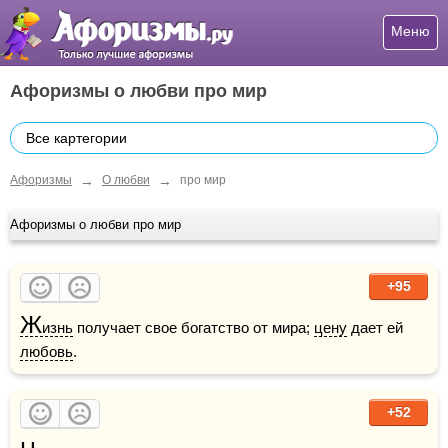
Меню
Афоризмы о любви про мир
Все картегории
→
→
Афоризмы
О любви
про мир
Афоризмы о любви про мир
+95
Ж
изнь
 получает свое богатство от мира; 
цену
 дает ей 
любовь
.    
+52