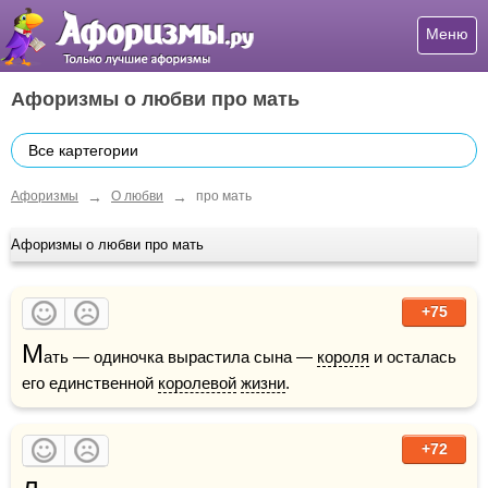
Меню
Афоризмы о любви про мать
Все картегории
→
→
Афоризмы
О любви
про мать
Афоризмы о любви про мать
+75
М
ать — одиночка вырастила сына — 
короля
 и осталась 
его единственной 
королевой
жизни
. 
+72