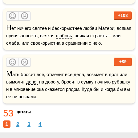
+103
Н
ет ничего святее и бескорыстнее любви Матери; всякая 
привязанность, всякая 
любовь
, всякая страсть— или 
слаба, или своекорыстна в сравнении с нею.
+89
М
ать бросит все, отменит все дела, возьмет в 
долг
 или 
вымолит 
денег
 на дорогу, бросит в сумку ночную рубашку 
и в мгновение ока окажется рядом. Куда бы и когда бы вы 
ее ни позвали.
53
цитаты
1
2
3
4