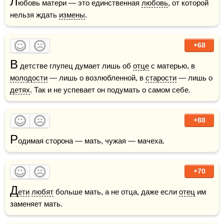
Л
юбовь матери — это единственная 
любовь
, от которой 
нельзя ждать 
измены
.
+68
В
 детстве глупец думает лишь об 
отце
 с матерью, в 
молодости
 — лишь о возлюбленной, в 
старости
 — лишь о 
детях
. Так и не успевает он подумать о самом себе. 
+88
Р
одимая сторона — мать, чужая — мачеха.
+70
Д
ети
любят
 больше мать, а не отца, даже если 
отец
 им 
заменяет мать.