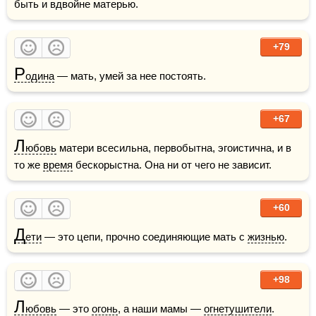
быть и вдвойне матерью.
+79
Р
одина
 — мать, умей за нее постоять.
+67
Л
юбовь
 матери всесильна, первобытна, эгоистична, и в 
то же 
время
 бескорыстна. Она ни от чего не зависит.
+60
Д
ети
 — это цепи, прочно соединяющие мать с 
жизнью
. 
+98
Л
юбовь
 — это 
огонь
, а наши мамы — 
огнетушители
.