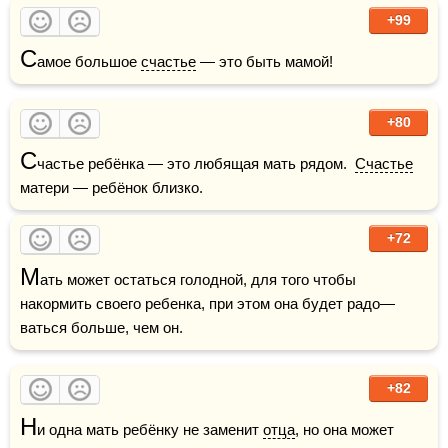
+99
С
амое большое 
счастье
 — это быть мамой!
+80
С
частье ребёнка — это любящая мать рядом.  
Счастье
матери — ребёнок близко. 
+72
М
ать может остаться голодной, для того чтобы 
накормить своего ребенка, при этом она будет радо—
ваться больше, чем он.
+82
Н
и одна мать ребёнку не заменит 
отца
, но она может 