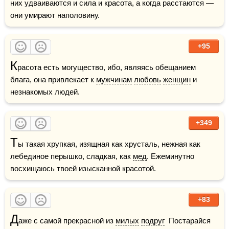
них удваиваются и сила и красота, а когда расстаются — 
они умирают наполовину.
+95
К
расота есть могущество, ибо, являясь обещанием 
блага, она привлекает к 
мужчинам
любовь
женщин
 и 
незнакомых людей. 
+349
Т
ы такая хрупкая, изящная как хрусталь, нежная как 
лебединое перышко, сладкая, как 
мед
. Ежеминутно 
восхищаюсь твоей изысканной красотой.
+83
Д
аже с самой прекрасной из 
милых
подруг
  Постарайся 