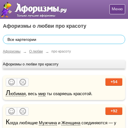
Меню
Афоризмы о любви про красоту
Все картегории
→
→
Афоризмы
О любви
про красоту
Афоризмы о любви про красоту
+54
Л
юбимая
, весь 
мир
 ты озаряешь красотой.
+92
К
огда любящие 
Мужчина
 и 
Женщина
 соединяются — у 