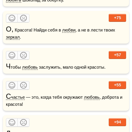
+75
О,
 Красота! Найди себя в 
любви
, а не в лести твоих 
зеркал
.
+57
Ч
тобы 
любовь
 заслужить, мало одной красоты.
+55
С
частье
 — это, когда тебя окружают 
любовь
, доброта и 
красота!
+94