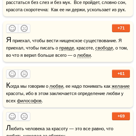
расстаться без слез и без мук.  Все пройдет, словно сон, 
красота скоротечна:  Как ее ни держи, ускользает из рук.
+71
Я
 приехал, чтобы вести нищенское существование. Я 
приехал, чтобы писать о 
правде
, красоте, 
свободе
, о том, 
во что я верил больше всего — о 
любви
.
+61
К
огда мы говорим о 
любви
, ее надо понимать как 
желание
красоты, ибо в этом заключается определение любви у 
всех 
философов
.
+69
Л
юбить человека за красоту — это все равно, что 
любить
 шоколад за обертку.