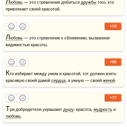
Л
юбовь
 — это стремление добиться 
дружбы
 того, кто 
привлекает своей красотой.  
+70
Л
юбовь
 — это стремление к сближению, вызванное 
видимостью красоты.
+90
К
то избирает между умом и красотой, тот должен взять 
красивую своей дамой 
сердца
, а умную — своей 
женой
.
+77
Т
ри добродетели украшают 
душу
: красота, 
мудрость
 и 
любовь
.