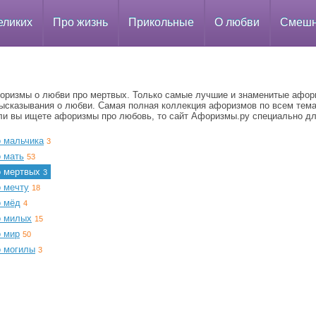
еликих
Про жизнь
Прикольные
О любви
Смеш
оризмы о любви про мертвых. Только самые лучшие и знаменитые афо
высказывания о любви. Самая полная коллекция афоризмов по всем тем
ли вы ищете афоризмы про любовь, то сайт Афоризмы.ру специально дл
о мальчика
3
о мать
53
о мертвых
3
о мечту
18
о мёд
4
о милых
15
о мир
50
о могилы
3