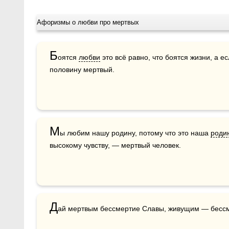
Афоризмы о любви про мертвых
Б
оятся 
любви
 это всё равно, что боятся жизни, а е
половину мертвый.
М
ы любим нашу родину, потому что это наша 
роди
высокому чувству, — мертвый человек.
Д
ай мертвым бессмертие Славы, живущим — бессм