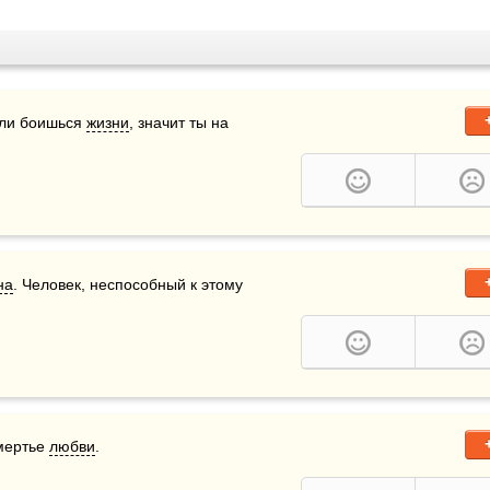
сли боишься 
жизни
, значит ты на 
на
. Человек, неспособный к этому 
ертье 
любви
.