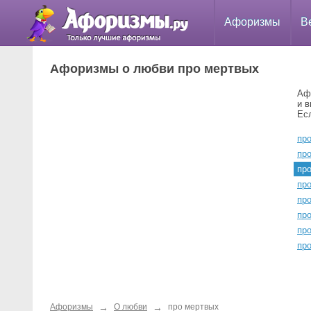
Афоризмы
В
Афоризмы о любви про мертвых
Аф
и 
Ес
пр
пр
пр
пр
пр
пр
пр
пр
→
→
Афоризмы
О любви
про мертвых