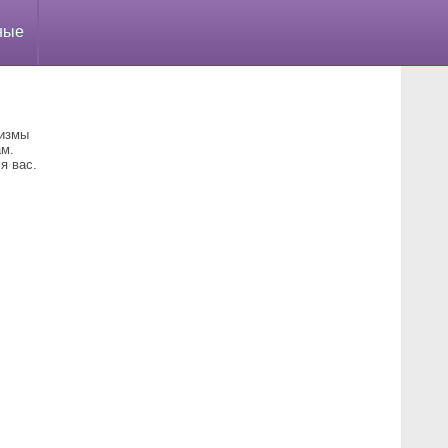
ные
ризмы
ам.
я вас.