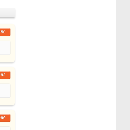
+50
+92
+99