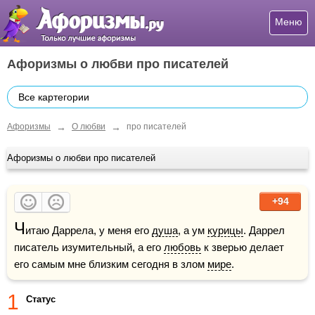
Меню
Афоризмы о любви про писателей
Все картегории
→
→
Афоризмы
О любви
про писателей
Афоризмы о любви про писателей
+94
Ч
итаю Даррела, у меня его 
душа
, а ум 
курицы
. Даррел 
писатель изумительный, а его 
любовь
 к зверью делает 
его самым мне близким сегодня в злом 
мире
.
1
Статус