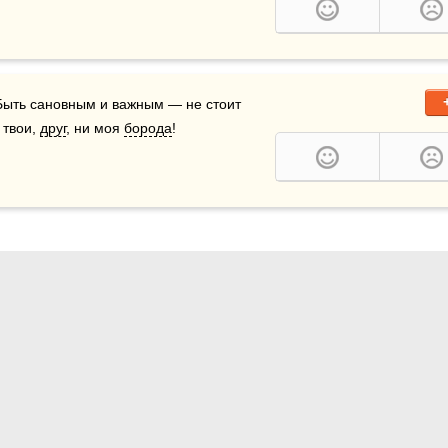
 Быть сановным и важным — не стоит 
твои, 
друг
, ни моя 
борода
!