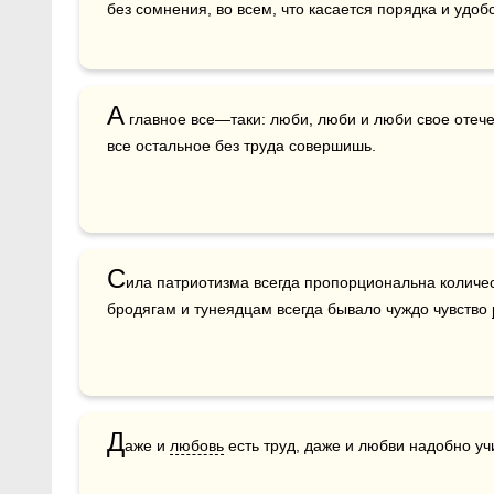
без сомнения, во всем, что касается порядка и удоб
А
 главное все—таки: люби, люби и люби свое отече
все остальное без труда совершишь.
С
ила патриотизма всегда пропорциональна количест
бродягам и тунеядцам всегда бывало чуждо чувство 
Д
аже и 
любовь
 есть труд, даже и любви надобно уч