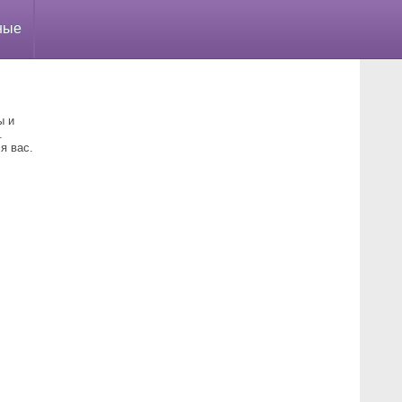
ные
ы и
.
я вас.