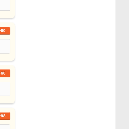
+90
+60
+98