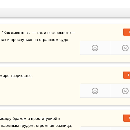
"  "Как живете вы — так и воскреснете—
 так и проснуться на страшном суде.
+
мире
творчество
.
 между 
браком
 и проституцией к 
наемным трудом; огромная разница, 