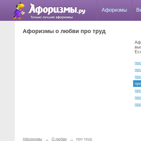
Афоризмы
В
Афоризмы о любви про труд
Аф
вы
Ес
про
про
про
пр
пр
пр
пр
→
→
Афоризмы
О любви
про труд