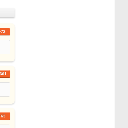
+72
361
+63