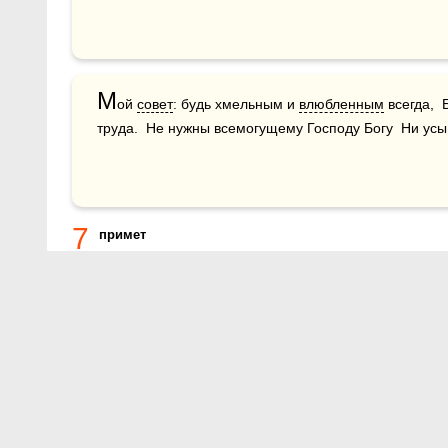
М
ой 
совет
: будь хмельным и 
влюбленным
 всегда, 
труда.  Не нужны всемогущему Господу Богу  Ни усы 
7
примет