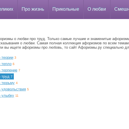
еликих
Про жизнь
Прикольные
О любви
Смеш
оризмы о любви про труд. Только самые лучшие и знаменитые афоризм
сказывания о любви. Самая полная коллекция афоризмов по всем темам
ли вы ищете афоризмы про любовь, то сайт Афоризмы.ру специально дл
 теории
3
 тепло
6
 терпение
7
о труд
7
о тюрьму
4
о удовольствия
5
о улыбку
11