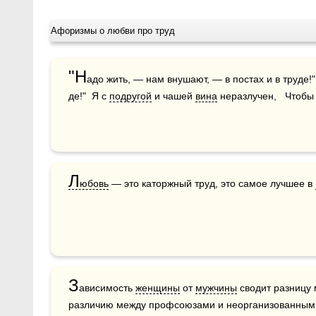
Афоризмы о любви про труд
"Н
адо жить, — нам внушают, — в постах и в труде!
де!"  Я с 
подругой
 и чашей 
вина
 неразлучен,   Чтобы
Л
юбовь
 — это каторжный труд, это самое лучшее в 
З
ависимость 
женщины
 от 
мужчины
 сводит разницу
различию между профсоюзами и неорганизованным 