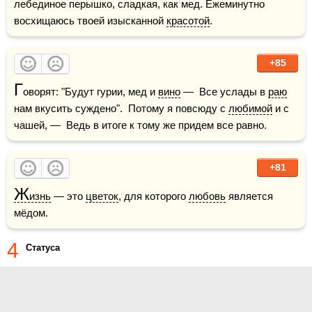
лебединое перышко, сладкая, как мед. Ежеминутно 
восхищаюсь твоей изысканной 
красотой
.
+85
Г
оворят: "Будут гурии, мед и 
вино
 —  Все услады в 
раю
нам вкусить суждено".  Потому я повсюду с 
любимой
 и с 
чашей, —  Ведь в итоге к тому же придем все равно.
+81
Ж
изнь
 — это 
цветок
, для которого 
любовь
 является 
мёдом.    
4
Статуса