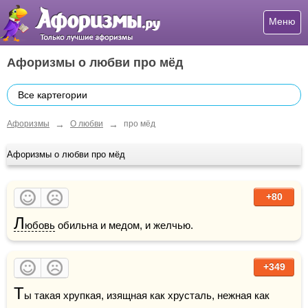
Меню
Афоризмы о любви про мёд
Все картегории
→
→
Афоризмы
О любви
про мёд
Афоризмы о любви про мёд
+80
Л
юбовь
 обильна и медом, и желчью.
+349
Т
ы такая хрупкая, изящная как хрусталь, нежная как 