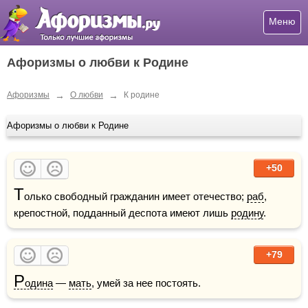
Меню
Афоризмы о любви к Родине
→
→
Афоризмы
О любви
К родине
Афоризмы о любви к Родине
+50
Т
олько свободный гражданин имеет отечество; 
раб
, 
крепостной, подданный деспота имеют лишь 
родину
.
+79
Р
одина
 — 
мать
, умей за нее постоять.