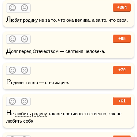
+364
Л
юбят
родину
 не за то, что она велика, а за то, что своя. 
+95
Д
олг
 перед Отечеством — святыня человека.
+79
Р
одины
тепло
 — 
огня
 жарче.
+61
Н
е 
любить
родину
 так же противоестественно, как не 
любить себя.