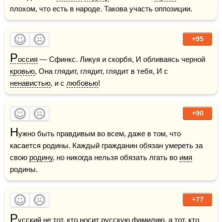
плохом, что есть в народе. Такова участь оппозиции.
+95
Р
оссия
 — Сфинкс. Ликуя и скорбя, И обливаясь черной 
кровью
, Она глядит, глядит, глядит в тебя, И с 
ненавистью
, и с 
любовью
!
+90
Н
ужно быть правдивым во всем, даже в том, что 
касается родины. Каждый гражданин обязан умереть за 
свою 
родину
, но никогда нельзя обязать лгать во 
имя
родины.
+77
Р
усский
 не тот, кто носит русскую 
фамилию
, а тот, кто 