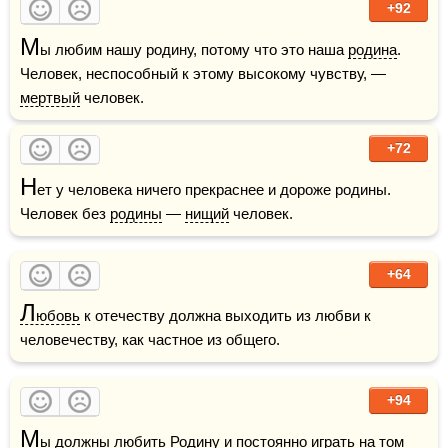
+92
М
ы любим нашу родину, потому что это наша 
родина
. 
Человек, неспособный к этому высокому чувству, — 
мертвый
 человек.
+72
Н
ет у человека ничего прекраснее и дороже родины. 
Человек без 
родины
 — 
нищий
 человек.
+64
Л
юбовь
 к отечеству должна выходить из любви к 
человечеству, как частное из общего.
+94
М
ы должны 
любить
Родину
 и постоянно 
играть
 на том 