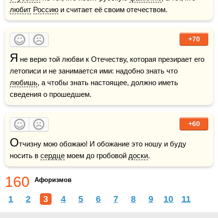
любит
Россию
 и считает её своим отечеством.
+70
Я
 не верю той любви к Отечеству, которая презирает его 
летописи и не занимается ими: надобно знать что 
любишь
, а чтобы знать настоящее, должно иметь 
сведения о прошедшем.
+60
О
тчизну мою обожаю! И обожание это ношу и буду 
носить в 
сердце
 моем до гробовой 
доски
.
160
Афоризмов
1
2
3
4
5
6
7
8
9
10
11