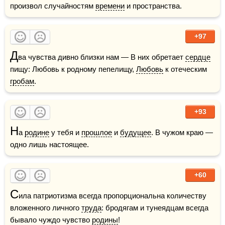
произвол случайностям 
времени
 и пространства.
+97
Д
ва чувства дивно близки нам — В них обретает 
сердце
пищу: Любовь к родному пепелищу, 
Любовь
 к отеческим 
гробам
. 
+93
Н
а 
родине
 у тебя и 
прошлое
 и 
будущее
. В чужом краю — 
одно лишь настоящее.
+60
С
ила патриотизма всегда пропорциональна количеству 
вложенного личного 
труда
: бродягам и тунеядцам всегда 
бывало чуждо чувство 
родины
!