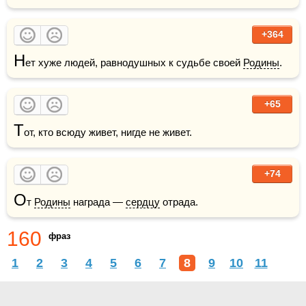
+364
Н
ет хуже людей, равнодушных к судьбе своей 
Родины
.
+65
Т
от, кто всюду живет, нигде не живет.
+74
О
т 
Родины
 награда — 
сердцу
 отрада.
160
фраз
1
2
3
4
5
6
7
8
9
10
11