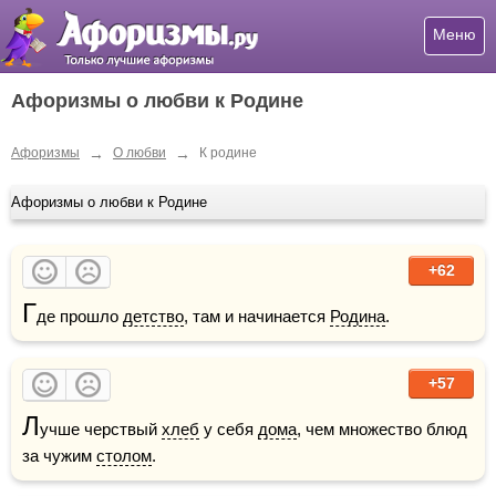
Меню
Афоризмы о любви к Родине
→
→
Афоризмы
О любви
К родине
Афоризмы о любви к Родине
+62
Г
де прошло 
детство
, там и начинается 
Родина
.
+57
Л
учше черствый 
хлеб
 у себя 
дома
, чем множество блюд 
за чужим 
столом
.