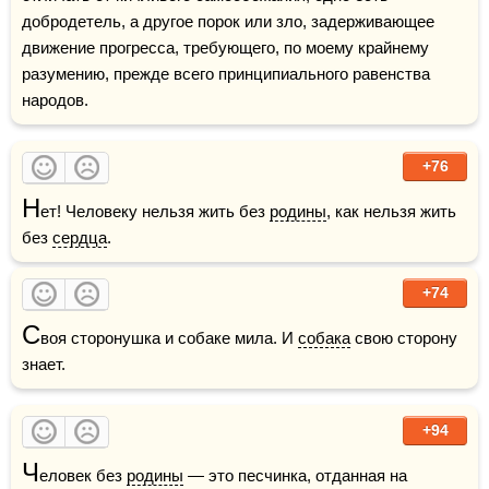
добродетель, а другое порок или зло, задерживающее 
движение прогресса, требующего, по моему крайнему 
разумению, прежде всего принципиального равенства 
народов.
+76
Н
ет! Человеку нельзя жить без 
родины
, как нельзя жить 
без 
сердца
.
+74
С
воя сторонушка и собаке мила. И 
собака
 свою сторону 
знает.
+94
Ч
еловек без 
родины
 — это песчинка, отданная на 