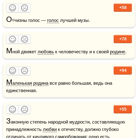
+58
О
тчизны голос — 
голос
 лучшей музы.
+78
М
ной движет 
любовь
 к человечеству и к своей 
родине
.
+94
М
аленькая
родина
 все равно большая, ведь она 
единственная.
+55
З
аконную степень народной мудрости, составляющую 
принадлежность 
любви
 к отечеству, должно глубоко 
отличать от кичливого самообожания; одно есть 