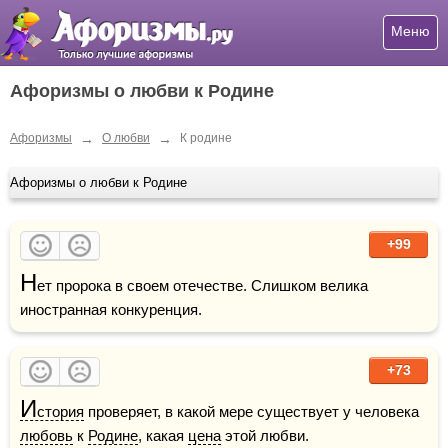
Меню
Афоризмы о любви к Родине
→
→
Афоризмы
О любви
К родине
Афоризмы о любви к Родине
+99
Н
ет пророка в своем отечестве. Слишком велика 
иностранная конкуренция.
+73
И
стория
 проверяет, в какой мере существует у человека 
любовь
 к 
Родине
, какая 
цена
 этой любви.