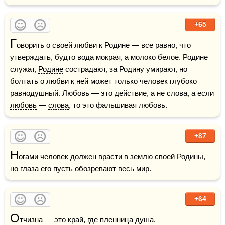
+65
Г
оворить о своей любви к Родине — все равно, что 
утверждать, будто вода мокрая, а молоко белое. Родине 
служат, 
Родине
 сострадают, за Родину умирают, но 
болтать о любви к ней может только человек глубоко 
равнодушный. Любовь — это действие, а не слова, а если 
любовь
 — 
слова
, то это фальшивая любовь.
+87
Н
огами человек должен врасти в землю своей 
Родины
, 
но 
глаза
 его пусть обозревают весь 
мир
.
+64
О
тчизна — это край, где пленница 
душа
.