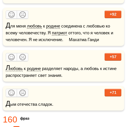
+92
Д
ля меня 
любовь
 к 
родине
 соединена с любовью ко 
всему человечеству. Я 
патриот
 оттого, что я человек и 
человечен. Я не исключение.     Махатма Ганди
+57
Л
юбовь
 к 
родине
 разделяет народы, а любовь к истине 
распространяет свет знания.
+71
Д
ым отечества сладок. 
160
фраз