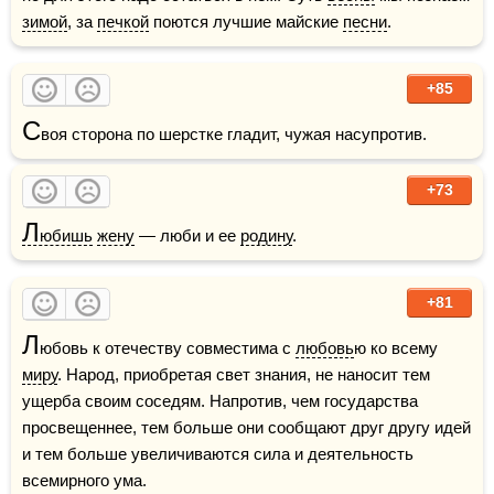
зимой
, за 
печкой
 поются лучшие майские 
песни
.
+85
С
воя сторона по шерстке гладит, чужая насупротив.
+73
Л
юбишь
жену
 — люби и ее 
родину
.
+81
Л
юбовь к отечеству совместима с 
любовь
ю ко всему 
миру
. Народ, приобретая свет знания, не наносит тем 
ущерба своим соседям. Напротив, чем государства 
просвещеннее, тем больше они сообщают друг другу идей 
и тем больше увеличиваются сила и деятельность 
всемирного ума. 