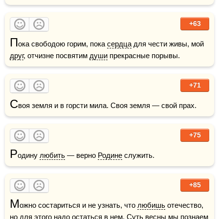
+63
П
ока свободою горим, пока 
сердца
 для чести живы, мой 
друг
, отчизне посвятим 
души
 прекрасные порывы.
+71
С
воя земля и в горсти мила. Своя земля — свой прах.
+75
Р
одину 
любить
 — верно 
Родине
 служить.
+85
М
ожно состариться и не узнать, что 
любишь
 отечество, 
но для этого надо остаться в нем. Суть 
весны
 мы познаем 