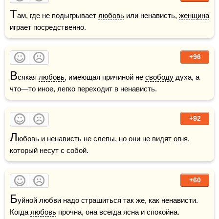
Т
ам, где не подыгрывает 
любовь
 или ненависть, 
женщина
играет посредственно.
+96
В
сякая 
любовь
, имеющая причиной не 
свободу
 духа, а 
что—то иное, легко переходит в ненависть.  
+92
Л
юбовь
 и ненависть не слепы, но они не видят 
огня
, 
который несут с собой.
+60
Б
уйной любви надо страшиться так же, как ненависти. 
Когда 
любовь
 прочна, она всегда ясна и спокойна.