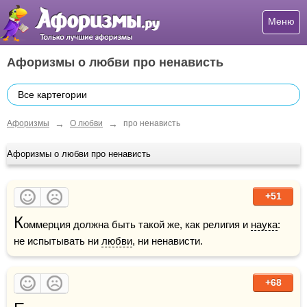
Меню
Афоризмы о любви про ненависть
Все картегории
→
→
Афоризмы
О любви
про ненависть
Афоризмы о любви про ненависть
+51
К
оммерция должна быть такой же, как религия и 
наука
: 
не испытывать ни 
любви
, ни ненависти.
+68