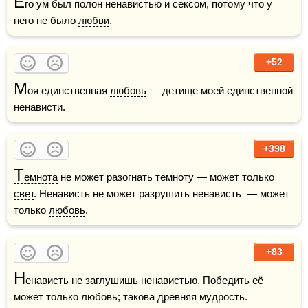
Е
го ум был полон ненавистью и 
сексом
, потому что у 
него не было 
любви
.
+52
М
оя единственная 
любовь
 — детище моей единственной 
ненависти.
+398
Т
емнота
 не может разогнать темноту — может только 
свет
. Ненависть не может разрушить ненависть  — может 
только 
любовь
.
+83
Н
енависть не заглушишь ненавистью. Победить её 
может только 
любовь
; такова древняя 
мудрость
.