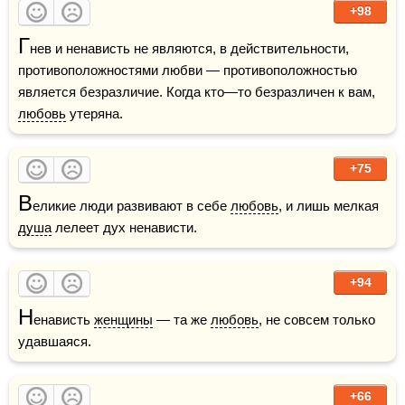
+98
Г
нев и ненависть не являются, в действительности, 
противоположностями любви — противоположностью 
является безразличие. Когда кто—то безразличен к вам, 
любовь
 утеряна.
+75
В
еликие люди развивают в себе 
любовь
, и лишь мелкая 
душа
 лелеет дух ненависти.
+94
Н
енависть 
женщины
 — та же 
любовь
, не совсем только 
удавшаяся.
+66