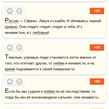
+95
Р
оссия
 — Сфинкс. Ликуя и скорбя, И обливаясь черной 
кровью
, Она глядит, глядит, глядит в тебя, И с 
ненавистью, и с 
любовью
!
+54
Т
яжелые, угрюмые люди становятся легче именно от 
того, что отягчает других, от 
любви
 и ненависти, и на 
время
 поднимаются к своей поверхности.
+95
Е
сли бы мы судили о 
любви
 по её последствиям, то 
тогда бы мы её возненавидели сильнее, чем ненависть.  