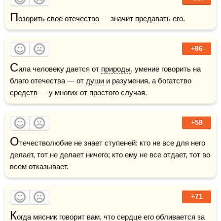
П
озорить свое отечество — значит предавать его.
+86
С
ила человеку дается от 
природы
, умение говорить на 
благо отечества — от 
души
 и разумения, а богатство 
средств — у многих от простого случая.
+58
О
течестволюбие не знает ступеней: кто не все для него 
делает, тот не делает ничего; кто ему не все отдает, тот во 
всем отказывает.
+71
К
огда мясник говорит вам, что 
сердце
 его обливается за 