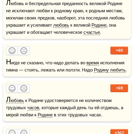
Л
юбовь и беспредельная преданность великой Родине 
не исключают любви к родному краю, к родным местам, 
могилам своих предков, наоборот, эта последняя любовь 
украшает и усиливает 
любовь
 к великой 
Родине
, она 
украшает и обогащает человеческое 
счастье
.
+60
Н
игде не сказано, что надо делать во 
время
 исполнения 
гимна — стоять, лежать или ползти. Надо 
Родину
любить
.
+69
Л
юбовь
 к Родине удостоверяется не количеством 
трудовых 
часов
, которые каждый день ты ей отдаешь, а 
мерой любви к 
Родине
 в этих трудовых часах.
+367