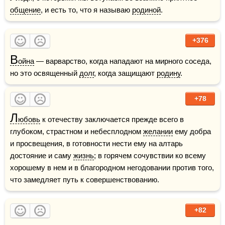
общение
, и есть то, что я называю 
родиной
.
+376
В
ойна
 — варварство, когда нападают на мирного соседа, 
но это освященный 
долг
, когда защищают 
родину
.
+78
Л
юбовь
 к отечеству заключается прежде всего в 
глубоком, страстном и небесплодном 
желании
 ему добра 
и просвещения, в готовности нести ему на алтарь 
достояние и саму 
жизнь
; в горячем сочувствии ко всему 
хорошему в нем и в благородном негодовании против того, 
что замедляет путь к совершенствованию.
+82