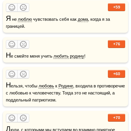
+59
Я
 не 
люблю
 чувствовать себя как 
дома
, когда я за 
границей. 
+76
Н
е смейте меня учить 
любить
родину
!
+60
Н
ельзя, чтобы 
любовь
 к 
Родине
, входила в противоречие 
с любовью к человечеству. Тогда это не настоящий, а 
поддельный патриотизм.
+70
Л
юди, с которыми мы вступаем во взаимно приятное 