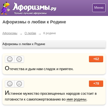
Меню
Афоризмы о любви к Родине
→
→
Афоризмы
О любви
К родине
Афоризмы о любви к Родине
+62
О
течества и дым нам сладок и приятен.
+78
И
стинное мужество просвещенных народов состоит в 
готовности к самопожертвованию во 
имя
родины
.