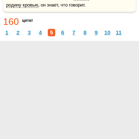
родину
кровью
, он знает, что говорит.
160
цитат
1
2
3
4
5
6
7
8
9
10
11
О проекте
Контакты
Условия использования