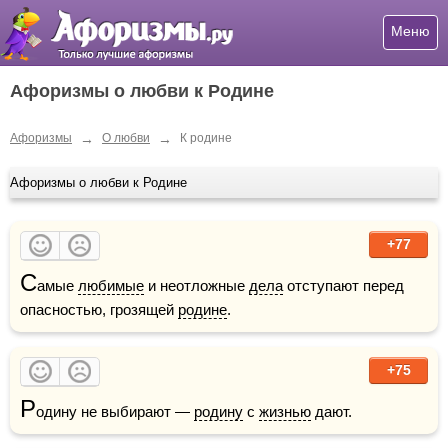
Меню
Афоризмы о любви к Родине
→
→
Афоризмы
О любви
К родине
Афоризмы о любви к Родине
+77
С
амые 
любимые
 и неотложные 
дела
 отступают перед 
опасностью, грозящей 
родине
.
+75
Р
одину не выбирают — 
родину
 с 
жизнью
 дают. 