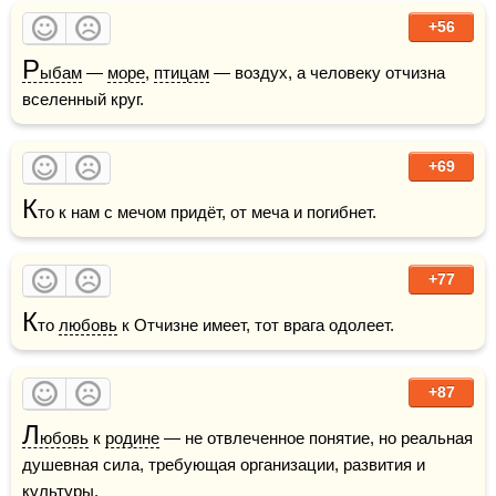
+56
Р
ыбам
 — 
море
, 
птицам
 — воздух, а человеку отчизна 
вселенный круг.
+69
К
то к нам с мечом придёт, от меча и погибнет.
+77
К
то 
любовь
 к Отчизне имеет, тот врага одолеет.
+87
Л
юбовь
 к 
родине
 — не отвлеченное понятие, но реальная 
душевная сила, требующая организации, развития и 
культуры.