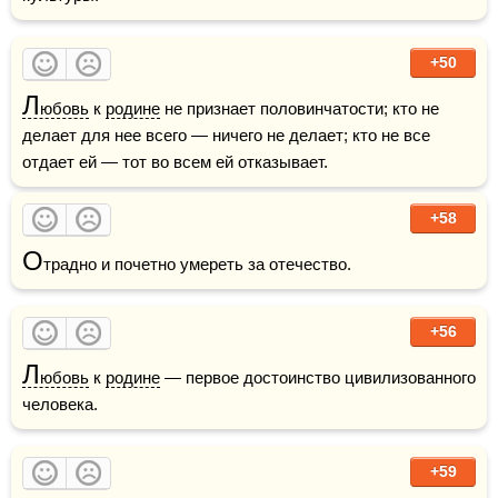
+50
Л
юбовь
 к 
родине
 не признает половинчатости; кто не 
делает для нее всего — ничего не делает; кто не все 
отдает ей — тот во всем ей отказывает.
+58
О
традно и почетно умереть за отечество. 
+56
Л
юбовь
 к 
родине
 — первое достоинство цивилизо­ванного 
человека.
+59