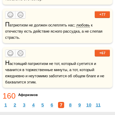
+77
П
атриотизм не должен ослеплять нас; 
любовь
 к 
отечеству есть действие ясного рассудка, а не слепая 
страсть.
+67
Н
астоящий патриотизм не тот, который суетится и 
чванится в торжественные минуты, а тот, который 
ежедневно и неутомимо заботится об общем благе и не 
ба­хвалится этим.
160
Афоризмов
1
2
3
4
5
6
7
8
9
10
11