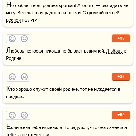
Н
о 
люблю
 тебя, 
родина
 кроткая! А за что — разгадать не 
могу. Весела твоя 
радость
 короткая С громкой 
песней
весной
 на лугу. 
+98
Л
юбовь, которая никогда не бывает взаимной. 
Любовь
 к 
Родине
.
+85
К
то хорошо служит своей 
родине
, тот не нуждается в 
предках.
+59
Е
сли 
жена
 тебе изменила, то радуйся, что она 
изменила
тебе, а не отечеству.