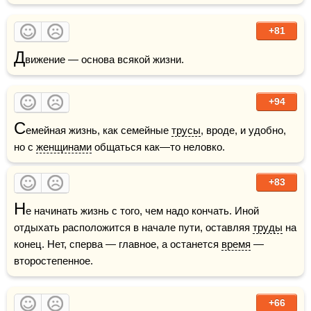
+81
Д
вижение — основа всякой жизни.
+94
С
емейная жизнь, как семейные 
трусы
, вроде, и удобно, 
но с 
женщинами
 общаться как—то неловко. 
+83
Н
е начинать жизнь с того, чем надо кончать. Иной 
отдыхать расположится в начале пути, оставляя 
труды
 на 
конец. Нет, сперва — главное, а останется 
время
 — 
второстепенное.
+66