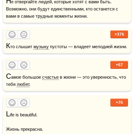
Н
е отвергайте людей, которые хотят с вами быть. 
Возможно, они будут единственными, кто останется с 
вами в самые трудные моменты жизни.
+376
К
то слышит 
музыку
 пустоты — владеет мелодией жизни.
+67
С
амое большое 
счастье
 в жизни — это уверенность, что 
тебя 
любят
.
+76
L
ife is beautiful.

Жизнь прекрасна.