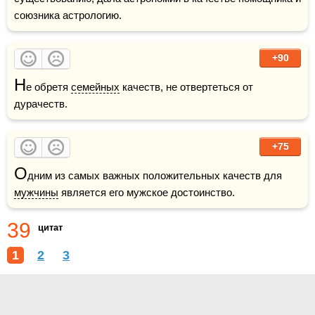
союзника астрологию.
+90
Н
е обретя 
семейных
 качеств, не отвертеться от 
дурачеств. 
+75
О
дним из самых важных положительных качеств для 
мужчины
 является его мужское достоинство.
39
цитат
1
2
3