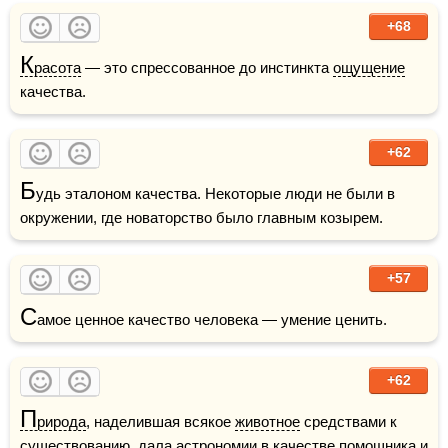
+68
К
расота
 — это спрессованное до инстинкта 
ощущение
качества. 
+62
Б
удь эталоном качества. Некоторые люди не были в 
окружении, где новаторство было главным козырем.
+57
С
амое ценное качество человека — умение ценить.
+62
П
рирода
, наделившая всякое 
животное
 средствами к 
существованию, дала астрономии в качестве помощника и 