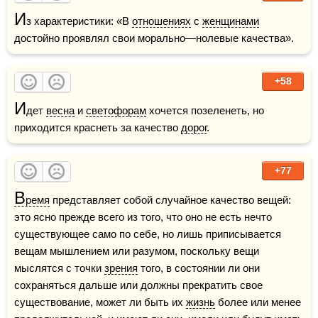
И
з характеристики: «В 
отношениях
 с 
женщинами
достойно проявлял свои морально—нолевые качества».
+58
И
дет 
весна
 и 
светофорам
 хочется позеленеть, но 
приходится краснеть за качество 
дорог
.
+77
В
ремя
 представляет собой случайное качество вещей: 
это ясно прежде всего из того, что оно не есть нечто 
существующее само по себе, но лишь приписывается 
вещам мышлением или разумом, поскольку вещи 
мыслятся с точки 
зрения
 того, в состоянии ли они 
сохраняться дальше или должны прекратить свое 
существование, может ли быть их 
жизнь
 более или менее 