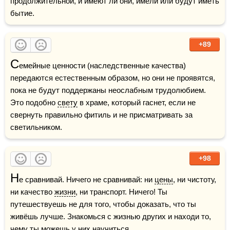
продолжительной, и имеют ли они, имели или будут иметь 
бытие. 
+89
С
емейные ценности (наследственные качества) 
передаются естественным образом, но они не проявятся, 
пока не будут поддержаны неослабным трудолюбием. 
Это подобно 
свету
 в храме, который гаснет, если не 
свернуть правильно фитиль и не присматривать за 
светильником. 
+98
Н
е сравнивай. Ничего не сравнивай: ни 
цены
, ни чистоту, 
ни качество 
жизни
, ни транспорт. Ничего! Ты 
путешествуешь не для того, чтобы доказать, что ты 
живёшь лучше. Знакомься с жизнью других и находи то, 
чему ты можешь у них научиться.