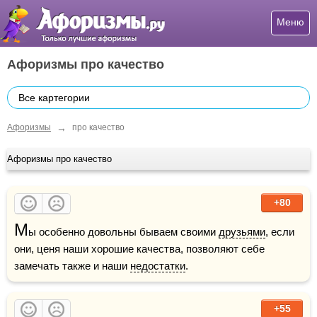
Меню
Афоризмы про качество
Все картегории
→
Афоризмы
про качество
Афоризмы про качество
+80
М
ы особенно довольны бываем своими 
друзьями
, если 
они, ценя наши хорошие качества, позволяют себе 
замечать также и наши 
недостатки
.
+55